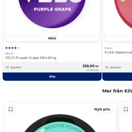
Mini
Fumi
FUMi Watermel
VELO
VELO Purple Grape Mini 6mg
359,90
kr
10 -pack
10 -pack
35,99 kr/st
Köp
Mer från Kli
Nytt pris