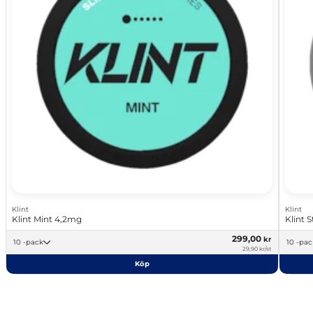
Klint
Klint
Klint Mint 4,2mg
Klint 
299,00
kr
10 -pack
10 -pa
29,90 kr/st
Köp