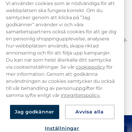
Vi använder cookies som är nödvändiga för att
Behöver du hjälp? Kontakta oss gärna!
webbplatsen ska fungera korrekt. Om du
samtycker genom att klicka på ”Jag
hej@haypp.com
godkänner” använder vi och våra
08 517 910 97
samarbetspartners också cookies för att ge dig
en personlig shoppingupplevelse, analysera
Mån-Tor 8.00-17.00 | Fre 9.00-17.00 | (Lunchstängt må-fre 12-
13)
hur webbplatsen används, skapa riktad
annonsering och för att följa upp kampanjer.
Du kan när som helst återkalla ditt samtycke
via cookieinställningar. Se vår
cookiepolicy
för
mer information. Genom att godkänna
användningen av cookies samtycker du också
till vår behandling av personuppgifter för
samma syfte enligt vår
integritetspolicy.
Jag godkänner
Avvisa alla
Inställningar