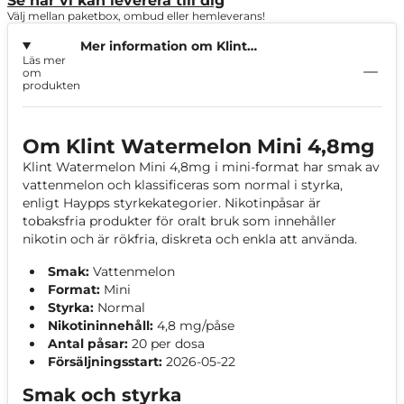
Se när vi kan leverera till dig
Välj mellan paketbox, ombud eller hemleverans!
Mer information om Klint
Läs mer
Watermelon Mini 4,8mg
om
produkten
Om Klint Watermelon Mini 4,8mg
Klint Watermelon Mini 4,8mg i mini-format har smak av
vattenmelon och klassificeras som normal i styrka,
enligt Haypps styrkekategorier. Nikotinpåsar är
tobaksfria produkter för oralt bruk som innehåller
nikotin och är rökfria, diskreta och enkla att använda.
Smak:
Vattenmelon
Format:
Mini
Styrka:
Normal
Nikotininnehåll:
4,8 mg/påse
Antal påsar:
20 per dosa
Försäljningsstart:
2026-05-22
Smak och styrka