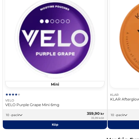
Mini
KLAR
KLAR Afterglow
VELO
VELO Purple Grape Mini 6mg
359,90
kr
10 -pack
10 -pack
35,99 kr/st
Köp