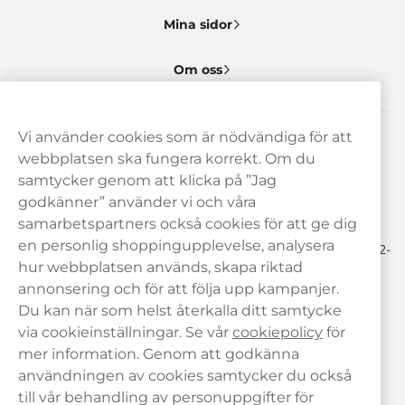
Mina sidor
Om oss
Vi använder cookies som är nödvändiga för att
Behöver du hjälp? Kontakta oss gärna!
webbplatsen ska fungera korrekt. Om du
samtycker genom att klicka på ”Jag
hej@haypp.com
godkänner” använder vi och våra
08 517 910 97
samarbetspartners också cookies för att ge dig
en personlig shoppingupplevelse, analysera
Mån-Tor 8.00-17.00 | Fre 9.00-17.00 | (Lunchstängt må-fre 12-
13)
hur webbplatsen används, skapa riktad
annonsering och för att följa upp kampanjer.
Du kan när som helst återkalla ditt samtycke
via cookieinställningar. Se vår
cookiepolicy
för
mer information. Genom att godkänna
användningen av cookies samtycker du också
till vår behandling av personuppgifter för