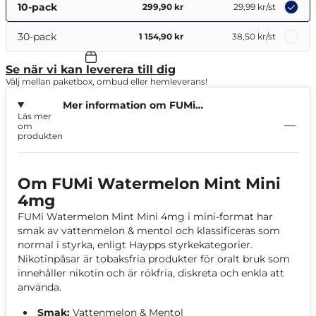
10-pack
299,90 kr
29,99 kr
/st
30-pack
1 154,90 kr
38,50 kr
/st
Se när vi kan leverera till dig
Välj mellan paketbox, ombud eller hemleverans!
Mer information om FUMi
Läs mer
Watermelon Mint Mini 4mg
om
produkten
Om FUMi Watermelon Mint Mini
4mg
FUMi Watermelon Mint Mini 4mg i mini-format har
smak av vattenmelon & mentol och klassificeras som
normal i styrka, enligt Haypps styrkekategorier.
Nikotinpåsar är tobaksfria produkter för oralt bruk som
innehåller nikotin och är rökfria, diskreta och enkla att
använda.
Smak:
Vattenmelon & Mentol