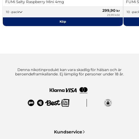
FUMi Salty Raspberry Mini 4mg
FUMi S
299,90
kr
10 -pack
10 -pac
29,99 kr/st
Köp
Denna nikotinprodukt kan vara skadlig för hälsan och är
beroendeframkallande. Ej lämplig för personer under 18 år.
Kundservice