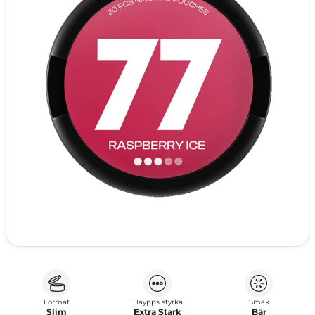
Format
Haypps styrka
Smak
Slim
Extra Stark
Bär