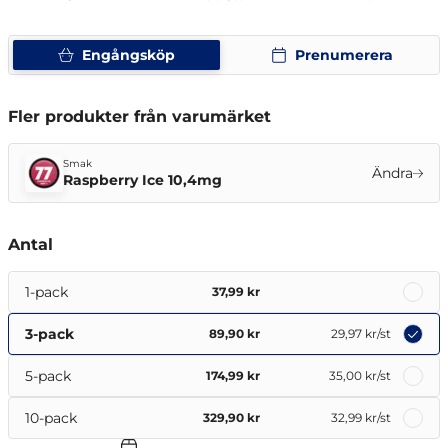
Engångsköp
Prenumerera
Fler produkter från varumärket
Smak
Ändra
Raspberry Ice 10,4mg
Antal
1-pack
37,99 kr
3-pack
89,90 kr
29,97 kr
/st
5-pack
174,99 kr
35,00 kr
/st
10-pack
329,90 kr
32,99 kr
/st