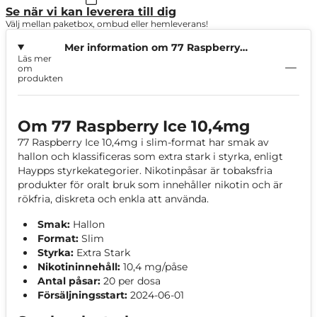
Se när vi kan leverera till dig
Välj mellan paketbox, ombud eller hemleverans!
Mer information om 77 Raspberry
Läs mer
Ice 10,4mg
om
produkten
Om 77 Raspberry Ice 10,4mg
77 Raspberry Ice 10,4mg i slim-format har smak av
hallon och klassificeras som extra stark i styrka, enligt
Haypps styrkekategorier. Nikotinpåsar är tobaksfria
produkter för oralt bruk som innehåller nikotin och är
rökfria, diskreta och enkla att använda.
Smak:
Hallon
Format:
Slim
Styrka:
Extra Stark
Nikotininnehåll:
10,4 mg/påse
Antal påsar:
20 per dosa
Försäljningsstart:
2024-06-01