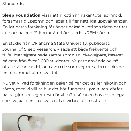
Standards.
Sleep Foundation
visar att nikotin minskar total sömntid,
försämrar djupsömn och leder till fler nattliga uppvaknanden.
Enligt deras forskning förlänger också nikotinen tiden det tar
att somna och förkortar återhämtande NREM-sömn.
En studie från Oklahoma State University, publicerad i
Journal of Sleep Research, visade att både frekventa och
tillfälliga vejpare hade sämre sömn än icke-vejpare, baserat
på data från över 1 600 studenter. Vejpare använde också
oftare sömnmedel, och även de som vejpar sällan upplevde
en försämrad sömnkvalitet.
Nu vet vi vad forskningen pekar på när det gäller nikotin och
sömn, men vi vill se hur det här fungerar i praktiken, därför
har vi gjort ett eget test där vi mätt sömnen hos en kollega
som vejpat sent på kvällen. Läs vidare för resultatet!