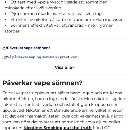
Ett test med Apple Watch visade att sömntiden
minskade efter kvällsvaping
Djupsömnen ökade oväntat vid kvällsvejping
Effekten av nikotin på sömnen varierar mellan individer
Sömnens effektivitet var oförändrad – men rytmen
stördes
Påverkar vape sömnen?
Så påverkar vaping sömnen i praktiken
Vad blev resultatet?
Visa alla
Sammanfattning
Påverkar vape sömnen?
FAQ
En del vejpare upplever att själva handlingen och att känna
Källor
nikotineffekten, har en lugnande känsla. Men nikotin i sig kan
faktiskt ha motsatt verkan och istället göra kroppen mer
uppvarvad. Nikotin är ett stimulerande ämne, vilket innebär
att det ökar hjärnaktiviteten, puls och vakenhetsnivå, något
som kan göra det svårare att somna och sova djupt, enligt
rapporten
Nicotine: Smoking out the truth
från LGC