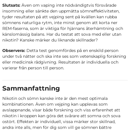
Slutsats:
Även om vaping inte nödvändigtvis försvårade
insomning eller sänkte den uppmätta sömneffektiviteten,
tyder resultaten på att vejping sent på kvällen kan rubba
sömnens naturliga rytm, inte minst genom att korta ner
REM-faserna, som är viktiga för hjärnans återhämtning och
känslomässig balans. Har du testat att sova med eller utan
nikotin? Kanske märker du liknande skillnader?
Observera:
Detta test genomfördes på en enskild person
under två nätter och ska inte ses som vetenskaplig forskning
eller medicinsk rådgivning. Resultaten är individuella och
varierar från person till person.
Sammanfattning
Nikotin och sömn kanske inte är den mest optimala
kombinationen. Även om vejping kan upplevas som
avslappnande, visar både forskning och viss erfarenhet att
nikotin i kroppen kan göra det svårare att somna och sova
ostört. Effekten är individuell, vissa märker stor skillnad,
andra inte alls, men för dig som vill ge sömnen bättre