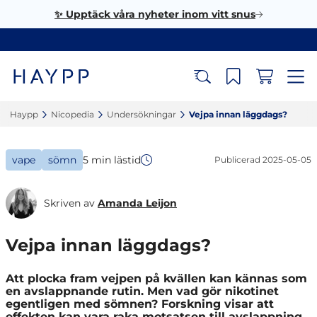
✨ Upptäck våra nyheter inom vitt snus
Haypp‎
Nicopedia‎
Undersökningar‎
Vejpa innan läggdags?‎
vape
sömn
5 min lästid
Publicerad
2025-05-05
Skriven av
Amanda Leijon
Vejpa innan läggdags?
Att plocka fram vejpen på kvällen kan kännas som
en avslappnande rutin. Men vad gör nikotinet
egentligen med sömnen? Forskning visar att
effekten kan vara raka motsatsen till avslappning.