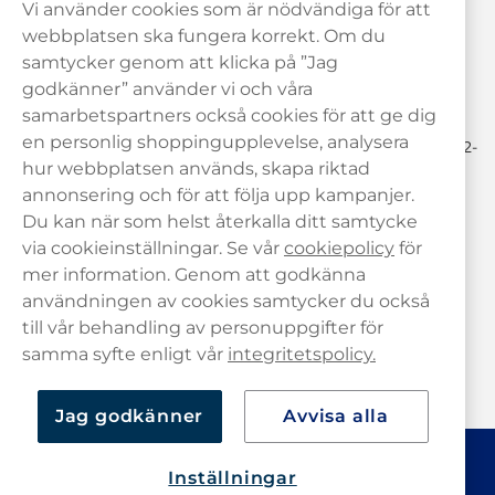
Vi använder cookies som är nödvändiga för att
Behöver du hjälp? Kontakta oss gärna!
webbplatsen ska fungera korrekt. Om du
samtycker genom att klicka på ”Jag
hej@haypp.com
godkänner” använder vi och våra
08 517 910 97
samarbetspartners också cookies för att ge dig
en personlig shoppingupplevelse, analysera
Mån-Tor 8.00-17.00 | Fre 9.00-17.00 | (Lunchstängt må-fre 12-
13)
hur webbplatsen används, skapa riktad
annonsering och för att följa upp kampanjer.
Du kan när som helst återkalla ditt samtycke
via cookieinställningar. Se vår
cookiepolicy
för
mer information. Genom att godkänna
användningen av cookies samtycker du också
till vår behandling av personuppgifter för
samma syfte enligt vår
integritetspolicy.
Jag godkänner
Avvisa alla
Inställningar