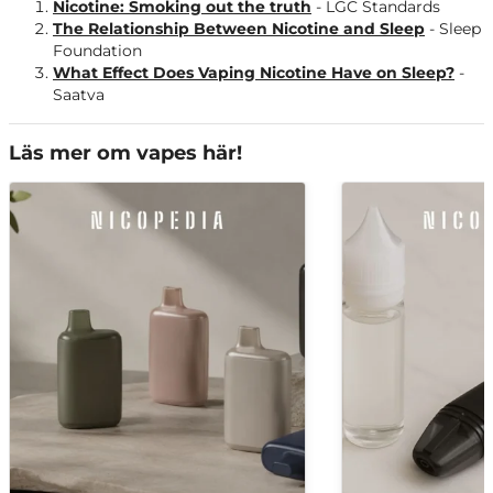
Nicotine: Smoking out the truth
- LGC Standards
The Relationship Between Nicotine and Sleep
- Sleep
Foundation
What Effect Does Vaping Nicotine Have on Sleep?
-
Saatva
Läs mer om vapes här!