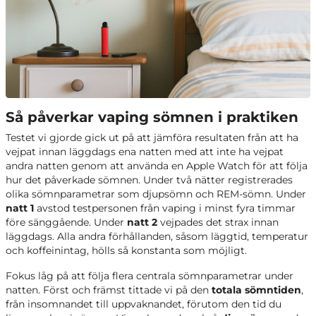
Så påverkar vaping sömnen i praktiken
Testet vi gjorde gick ut på att jämföra resultaten från att ha
vejpat innan läggdags ena natten med att inte ha vejpat
andra natten genom att använda en Apple Watch för att följa
hur det påverkade sömnen. Under två nätter registrerades
olika sömnparametrar som djupsömn och REM-sömn. Under
natt 1
avstod testpersonen från vaping i minst fyra timmar
före sänggående. Under
natt 2
vejpades det strax innan
läggdags. Alla andra förhållanden, såsom läggtid, temperatur
och koffeinintag, hölls så konstanta som möjligt.
Fokus låg på att följa flera centrala sömnparametrar under
natten. Först och främst tittade vi på den
totala sömntiden
,
från insomnandet till uppvaknandet, förutom den tid du