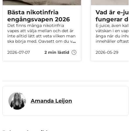
Bästa nikotinfria
Vad är e-ju
engångsvapen 2026
fungerar d
Det finns många nikotinfria
E-juice, även kall
vapes att välja mellan och det är
vätskan i en vape 
inte alltid lätt att veta vilken man
ånga när du inhal
ska börja med. Oavsett om du vill
innehåller oftast
minska ditt nikotinintag eller
vegetabiliskt glyc
variera mellan olika vapes, här
smakämnen och i
2026-07-07
2 min lästid
2026-05-29
har vi samlat de mest sålda
Här är din komple
alternativen i vårt sortiment just
juice!
nu!
Amanda Leijon