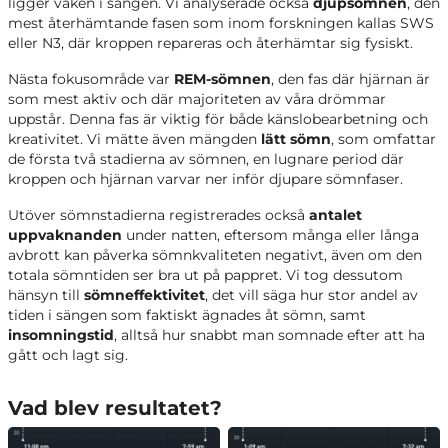
ligger vaken i sängen. Vi analyserade också
djupsömnen
, den
mest återhämtande fasen som inom forskningen kallas SWS
eller N3, där kroppen repareras och återhämtar sig fysiskt.
Nästa fokusområde var
REM-sömnen
, den fas där hjärnan är
som mest aktiv och där majoriteten av våra drömmar
uppstår. Denna fas är viktig för både känslobearbetning och
kreativitet. Vi mätte även mängden
lätt sömn
, som omfattar
de första två stadierna av sömnen, en lugnare period där
kroppen och hjärnan varvar ner inför djupare sömnfaser.
Utöver sömnstadierna registrerades också
antalet
uppvaknanden
under natten, eftersom många eller långa
avbrott kan påverka sömnkvaliteten negativt, även om den
totala sömntiden ser bra ut på pappret. Vi tog dessutom
hänsyn till
sömneffektivitet
, det vill säga hur stor andel av
tiden i sängen som faktiskt ägnades åt sömn, samt
insomningstid
, alltså hur snabbt man somnade efter att ha
gått och lagt sig.
Vad blev resultatet?