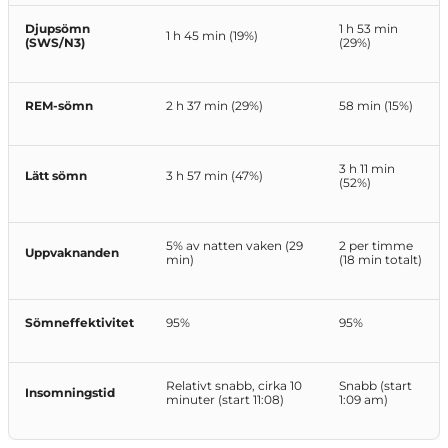
Djupsömn
1 h 53 min
1 h 45 min (19%)
(SWS/N3)
(29%)
REM-sömn
2 h 37 min (29%)
58 min (15%)
3 h 11 min
Lätt sömn
3 h 57 min (47%)
(52%)
5% av natten vaken (29
2 per timme
Uppvaknanden
min)
(18 min totalt)
Sömneffektivitet
95%
95%
Relativt snabb, cirka 10
Snabb (start
Insomningstid
minuter (start 11:08)
1:09 am)