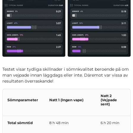
Testet visar tydliga skillnader i sömnkvalitet beroende på om
man vejpade innan läggdags eller inte. Däremot var vissa av
resultaten överraskande!
Natt 2
Sömnparameter
Natt 1 (Ingen vape)
(Vejpade
sent)
Total sömntid
8 h 48 min
6 h 20 min