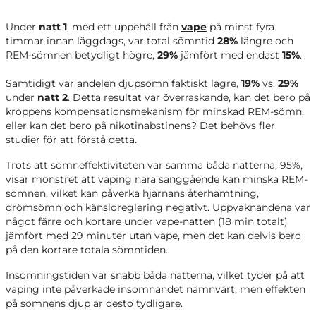
Under
natt 1
, med ett uppehåll från
vape
på minst fyra
timmar innan läggdags, var total sömntid
28%
längre och
REM-sömnen betydligt högre,
29%
jämfört med endast
15%
.
Samtidigt var andelen djupsömn faktiskt lägre,
19%
vs.
29%
under
natt 2
. Detta resultat var överraskande, kan det bero på
kroppens kompensationsmekanism för minskad REM-sömn,
eller kan det bero på nikotinabstinens? Det behövs fler
studier för att förstå detta.
Trots att sömneffektiviteten var samma båda nätterna, 95%,
visar mönstret att vaping nära sänggående kan minska REM-
sömnen, vilket kan påverka hjärnans återhämtning,
drömsömn och känsloreglering negativt. Uppvaknandena var
något färre och kortare under vape-natten (18 min totalt)
jämfört med 29 minuter utan vape, men det kan delvis bero
på den kortare totala sömntiden.
Insomningstiden var snabb båda nätterna, vilket tyder på att
vaping inte påverkade insomnandet nämnvärt, men effekten
på sömnens djup är desto tydligare.