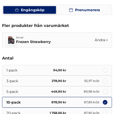
Engångsköp
Prenumerera
Fler produkter från varumärket
Smak
Ändra
Frozen Strawberry
Antal
1-pack
94,90 kr
3-pack
278,90 kr
92,97 kr
/st
5-pack
449,90 kr
89,98 kr
/st
10-pack
878,90 kr
87,89 kr
/st
20-pack
1 758,00 kr
87,90 kr
/st