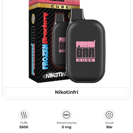
Nikotinfri
Puffs
Nikotinstyrka
Smak
5500
0 mg
Bär