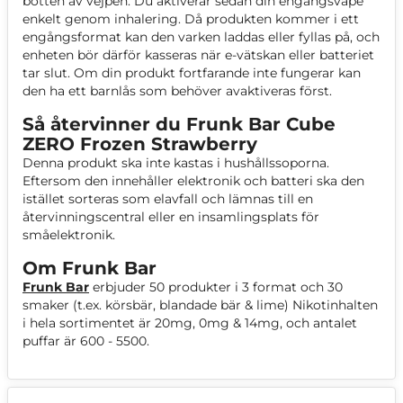
botten av vejpen. Du aktiverar sedan din engångsvape
enkelt genom inhalering. Då produkten kommer i ett
engångsformat kan den varken laddas eller fyllas på, och
enheten bör därför kasseras när e-vätskan eller batteriet
tar slut. Om din produkt fortfarande inte fungerar kan
den ha ett barnlås som behöver avaktiveras först.
Så återvinner du Frunk Bar Cube
ZERO Frozen Strawberry
Denna produkt ska inte kastas i hushållssoporna.
Eftersom den innehåller elektronik och batteri ska den
istället sorteras som elavfall och lämnas till en
återvinningscentral eller en insamlingsplats för
småelektronik.
Om Frunk Bar
Frunk Bar
erbjuder 50 produkter i 3 format och 30
smaker (t.ex. körsbär, blandade bär & lime) Nikotinhalten
i hela sortimentet är 20mg, 0mg & 14mg, och antalet
puffar är 600 - 5500.