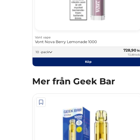
Vont vape
Vont Nova Berry Lemonade 1000
728,90
k
10 -pack
72,89 kr/s
Köp
Mer från Geek Bar