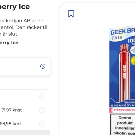
erry Ice
apekedjan AB är en
ol. Den räcker till
är slut.
rry Ice
71,97 kr
/st
68,98 kr
/st