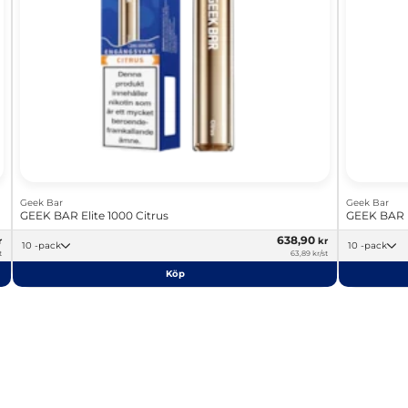
Geek Bar
Geek Bar
GEEK BAR Elite 1000 Citrus
GEEK BAR E
638,90
r
kr
10 -pack
10 -pack
t
63,89 kr/st
Köp