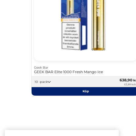
Geek Bar
GEEK BAR Elite 1000 Fresh Mango Ice
638,90
k
10 -pack
63,89 kr/s
Köp