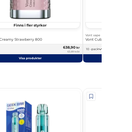
Finns i fler styrkor
Finns i
Vont vape
 Creamy Strawberry 800
Vont Cube Blue Raspberr
638,90
kr
10 -pack
63,89 kr/st
Visa produkter
Visa