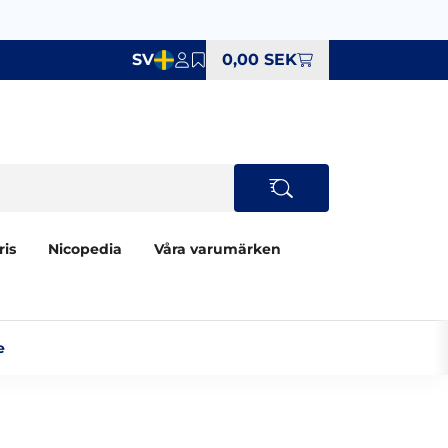
SV
0,00 SEK
ris
Nicopedia
Våra varumärken
‎