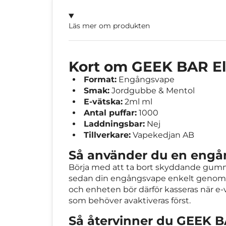
Läs mer om produkten
Kort om GEEK BAR Eli
Format:
Engångsvape
Smak:
Jordgubbe & Mentol
E-vätska:
2ml ml
Antal puffar:
1000
Laddningsbar:
Nej
Tillverkare:
Vapekedjan AB
Så använder du en eng
Börja med att ta bort skyddande gummip
sedan din engångsvape enkelt genom in
och enheten bör därför kasseras när e-v
som behöver avaktiveras först.
Så återvinner du GEEK BA