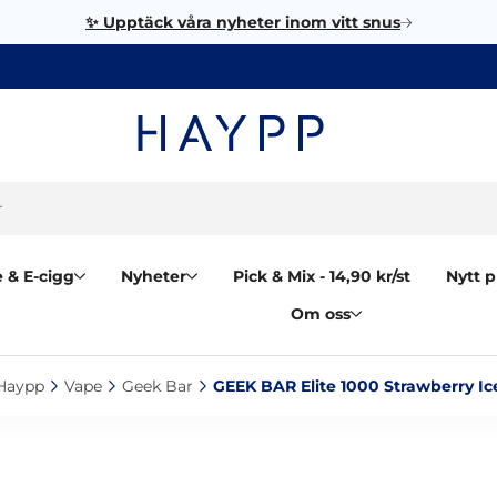
✨ Upptäck våra nyheter inom vitt snus
 & E-cigg
Nyheter
Pick & Mix - 14,90 kr/st
Nytt p
Om oss
Haypp‎
Vape‎
Geek Bar‎
GEEK BAR Elite 1000 Strawberry Ice