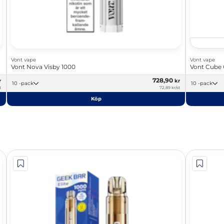
Vont vape
Vont vape
Vont Nova Visby 1000
Vont Cube
728,90
r
kr
10 -pack
10 -pack
t
72,89 kr/st
Köp