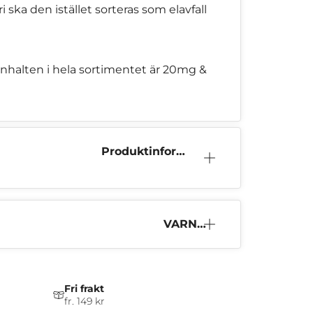
ska den istället sorteras som elavfall
tinhalten i hela sortimentet är 20mg &
Produktinform
ation
VARNI
NG
Fri frakt
fr. 149 kr