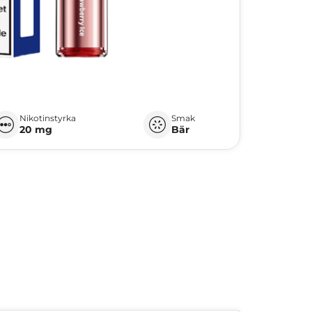
Nikotinstyrka
Smak
20 mg
Bär