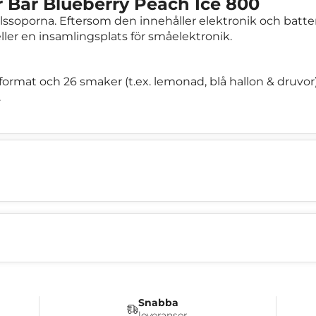
r Bar Blueberry Peach Ice 800
ssoporna. Eftersom den innehåller elektronik och batteri 
eller en insamlingsplats för småelektronik.
format och 26 smaker (t.ex. lemonad, blå hallon & druvor)
.
Snabba
leveranser