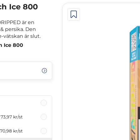
ch Ice 800
 DRIPPED är en
& persika. Den
e-vätskan är slut.
h Ice 800
73,97 kr
/st
70,98 kr
/st