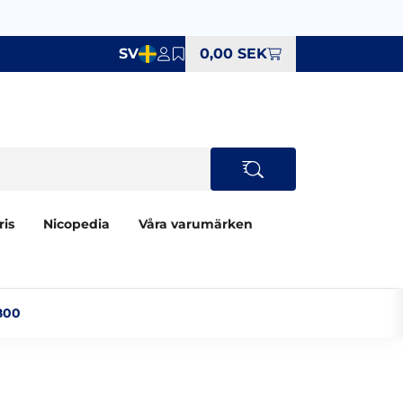
SV
0,00 SEK
ris
Nicopedia
Våra varumärken
00‎