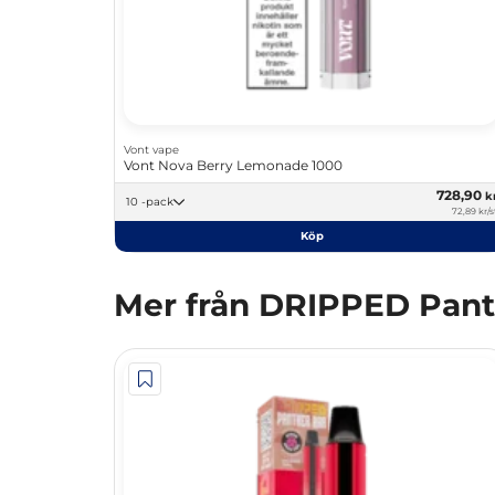
Vont vape
Vont Nova Berry Lemonade 1000
728,90
k
10 -pack
72,89 kr/s
Köp
Mer från DRIPPED Pant