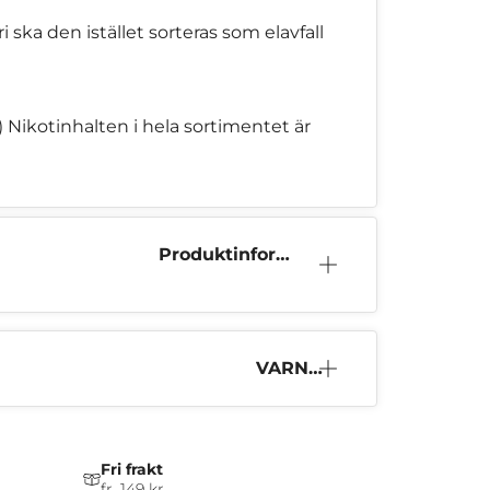
ska den istället sorteras som elavfall
 Nikotinhalten i hela sortimentet är
Produktinform
ation
VARNI
NG
Fri frakt
fr. 149 kr