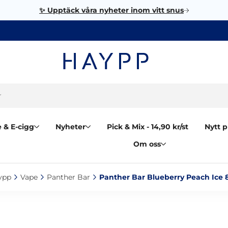
✨ Upptäck våra nyheter inom vitt snus
 & E-cigg
Nyheter
Pick & Mix - 14,90 kr/st
Nytt p
Om oss
pp‎
Vape‎
Panther Bar‎
Panther Bar Blueberry Peach Ice 8