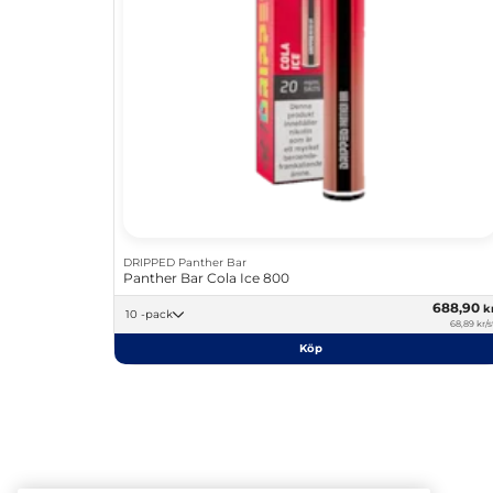
DRIPPED Panther Bar
Panther Bar Cola Ice 800
688,90
k
10 -pack
68,89 kr/s
Köp