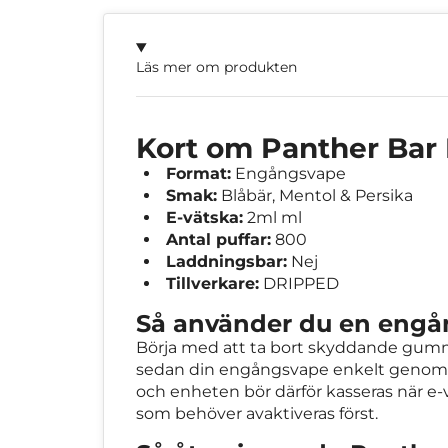
Läs mer om produkten
Kort om Panther Bar 
Format:
Engångsvape
Smak:
Blåbär, Mentol & Persika
E-vätska:
2ml ml
Antal puffar:
800
Laddningsbar:
Nej
Tillverkare:
DRIPPED
Så använder du en eng
Börja med att ta bort skyddande gummip
sedan din engångsvape enkelt genom in
och enheten bör därför kasseras när e-v
som behöver avaktiveras först.