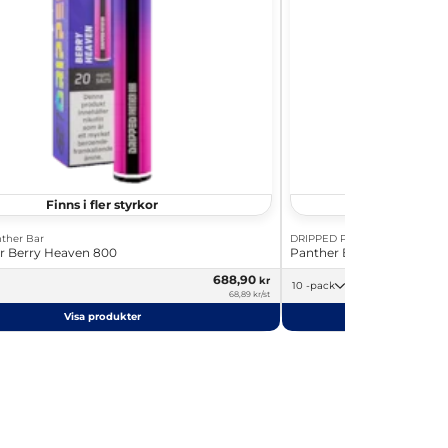
Finns i fler styrkor
Finns i
ther Bar
DRIPPED Panther Bar
r Berry Heaven 800
Panther Bar Blue Raspber
688,90
kr
10 -pack
68,89 kr/st
Visa produkter
Visa