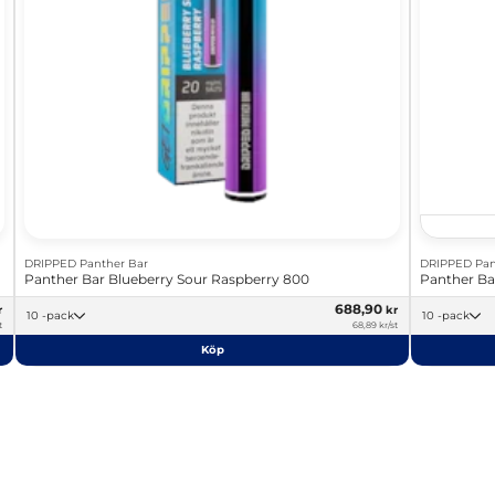
DRIPPED Panther Bar
DRIPPED Pan
Panther Bar Blueberry Sour Raspberry 800
Panther Ba
688,90
r
kr
10 -pack
10 -pack
t
68,89 kr/st
Köp