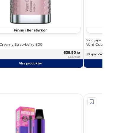
Finns i fler styrkor
Finns i
Vont vape
 Creamy Strawberry 800
Vont Cube Blue Raspberr
638,90
kr
10 -pack
63,89 kr/st
Visa produkter
Visa