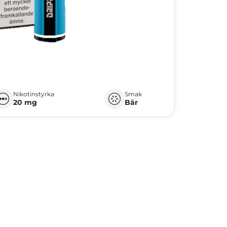
Nikotinstyrka
Smak
20 mg
Bär