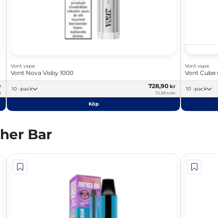
Vont vape
Vont vape
Vont Nova Visby 1000
Vont Cube
728,90
r
kr
10 -pack
10 -pack
t
72,89 kr/st
Köp
her Bar