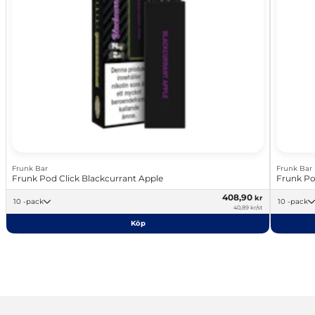
Frunk Bar
Frunk Bar
Frunk Pod Click Blackcurrant Apple
Frunk Pod
408,90
kr
10 -pack
10 -pack
40,89 kr/st
Köp