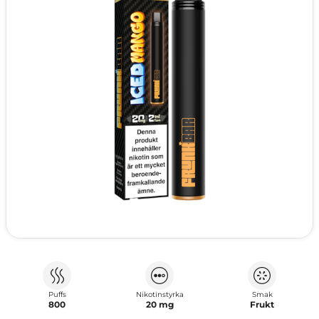
Puffs
Nikotinstyrka
Smak
800
20 mg
Frukt