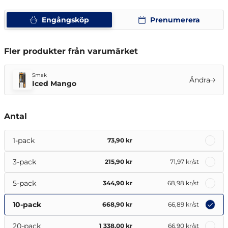
Engångsköp
Prenumerera
Fler produkter från varumärket
Smak
Ändra
Iced Mango
Antal
1-pack
73,90 kr
3-pack
215,90 kr
71,97 kr
/st
5-pack
344,90 kr
68,98 kr
/st
10-pack
668,90 kr
66,89 kr
/st
20-pack
1 338,00 kr
66,90 kr
/st