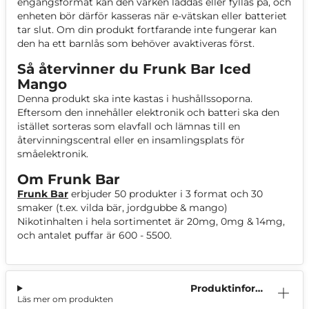
engångsformat kan den varken laddas eller fyllas på, och
enheten bör därför kasseras när e-vätskan eller batteriet
tar slut. Om din produkt fortfarande inte fungerar kan
den ha ett barnlås som behöver avaktiveras först.
Så återvinner du Frunk Bar Iced
Mango
Denna produkt ska inte kastas i hushållssoporna.
Eftersom den innehåller elektronik och batteri ska den
istället sorteras som elavfall och lämnas till en
återvinningscentral eller en insamlingsplats för
småelektronik.
Om Frunk Bar
Frunk Bar
erbjuder 50 produkter i 3 format och 30
smaker (t.ex. vilda bär, jordgubbe & mango)
Nikotinhalten i hela sortimentet är 20mg, 0mg & 14mg,
och antalet puffar är 600 - 5500.
Produktinform
Läs mer om produkten
ation