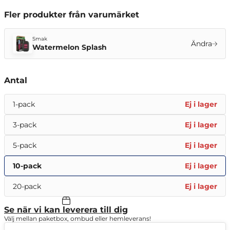
Fler produkter från varumärket
Smak
Ändra
Watermelon Splash
Antal
1-pack
Ej i lager
3-pack
Ej i lager
5-pack
Ej i lager
10-pack
Ej i lager
20-pack
Ej i lager
Se när vi kan leverera till dig
Välj mellan paketbox, ombud eller hemleverans!