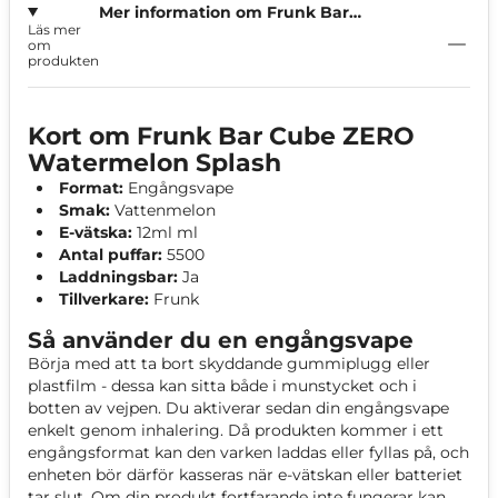
Mer information om Frunk Bar
Läs mer
Cube ZERO Watermelon Splash
om
produkten
Kort om Frunk Bar Cube ZERO
Watermelon Splash
Format:
Engångsvape
Smak:
Vattenmelon
E-vätska:
12ml ml
Antal puffar:
5500
Laddningsbar:
Ja
Tillverkare:
Frunk
Så använder du en engångsvape
Börja med att ta bort skyddande gummiplugg eller
plastfilm - dessa kan sitta både i munstycket och i
botten av vejpen. Du aktiverar sedan din engångsvape
enkelt genom inhalering. Då produkten kommer i ett
engångsformat kan den varken laddas eller fyllas på, och
enheten bör därför kasseras när e-vätskan eller batteriet
tar slut. Om din produkt fortfarande inte fungerar kan