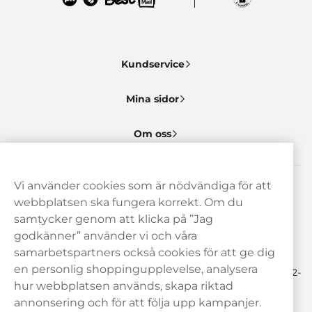
Kundservice
Mina sidor
Om oss
Vi använder cookies som är nödvändiga för att
Behöver du hjälp? Kontakta oss gärna!
webbplatsen ska fungera korrekt. Om du
samtycker genom att klicka på ”Jag
hej@haypp.com
godkänner” använder vi och våra
08 517 910 97
samarbetspartners också cookies för att ge dig
en personlig shoppingupplevelse, analysera
Mån-Tor 8.00-17.00 | Fre 9.00-17.00 | (Lunchstängt må-fre 12-
13)
hur webbplatsen används, skapa riktad
annonsering och för att följa upp kampanjer.