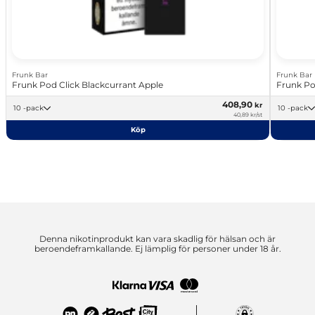
Frunk Bar
Frunk Bar
Frunk Pod Click Blackcurrant Apple
Frunk Pod
408,90
kr
10 -pack
10 -pack
40,89 kr/st
Köp
Denna nikotinprodukt kan vara skadlig för hälsan och är
beroendeframkallande. Ej lämplig för personer under 18 år.