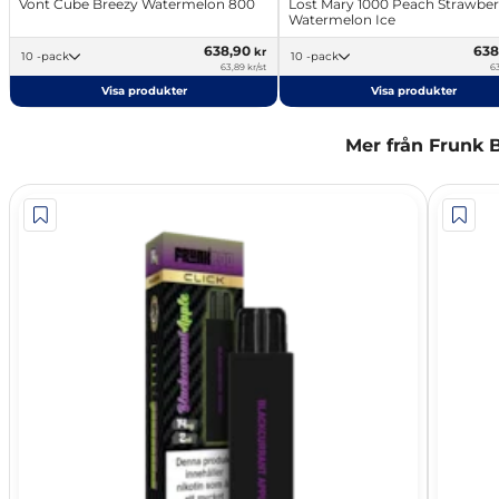
Vont Cube Breezy Watermelon 800
Lost Mary 1000 Peach Strawber
Watermelon Ice
638,90
638
kr
10 -pack
10 -pack
63,89 kr/st
63
Visa produkter
Visa produkter
Mer från Frunk 