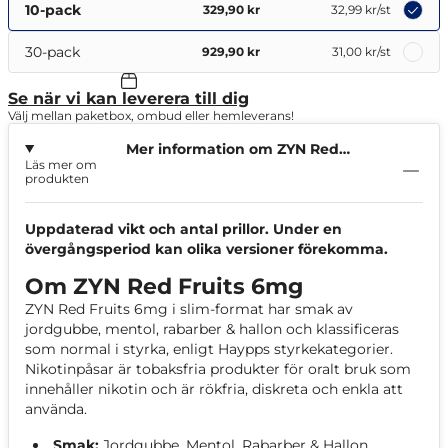
10-pack
329,90 kr
32,99 kr
/st
30-pack
929,90 kr
31,00 kr
/st
Se när vi kan leverera till dig
Välj mellan paketbox, ombud eller hemleverans!
Mer information om ZYN Red
Läs mer om
Fruits 6mg
produkten
Uppdaterad vikt och antal prillor. Under en
övergångsperiod kan olika versioner förekomma.
Om ZYN Red Fruits 6mg
ZYN Red Fruits 6mg i slim-format har smak av
jordgubbe, mentol, rabarber & hallon och klassificeras
som normal i styrka, enligt Haypps styrkekategorier.
Nikotinpåsar är tobaksfria produkter för oralt bruk som
innehåller nikotin och är rökfria, diskreta och enkla att
använda.
Smak:
Jordgubbe, Mentol, Rabarber & Hallon