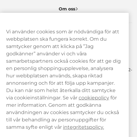
Om oss
Vi använder cookies som är nödvändiga för att
Behöver du hjälp? Kontakta oss gärna!
webbplatsen ska fungera korrekt. Om du
samtycker genom att klicka på ”Jag
hej@haypp.com
godkänner” använder vi och våra
08 517 910 97
samarbetspartners också cookies för att ge dig
en personlig shoppingupplevelse, analysera
Mån-Tor 8.00-17.00 | Fre 9.00-17.00 | (Lunchstängt må-fre 12-
13)
hur webbplatsen används, skapa riktad
annonsering och för att följa upp kampanjer.
Du kan när som helst återkalla ditt samtycke
via cookieinställningar. Se vår
cookiepolicy
för
mer information. Genom att godkänna
användningen av cookies samtycker du också
till vår behandling av personuppgifter för
samma syfte enligt vår
integritetspolicy.