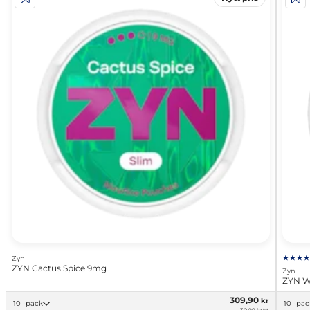
Zyn
ZYN Cactus Spice 9mg
Zyn
ZYN W
309,90
kr
10 -pack
10 -pa
30,99 kr/st