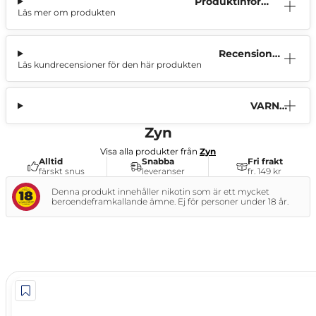
Produktinform
Läs mer om produkten
ation
Recensione
Läs kundrecensioner för den här produkten
r (2)
VARNI
NG
Zyn
Visa alla produkter från
Zyn
Alltid
Snabba
Fri frakt
färskt snus
leveranser
fr. 149 kr
Denna produkt innehåller nikotin som är ett mycket
beroendeframkallande ämne. Ej för personer under 18 år.