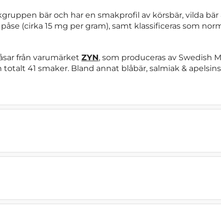
ruppen bär och har en smakprofil av körsbär, vilda bär & 
påse (cirka 15 mg per gram), samt klassificeras som norma
åsar från varumärket
ZYN
, som produceras av Swedish Ma
totalt 41 smaker. Bland annat blåbär, salmiak & apelsinsk