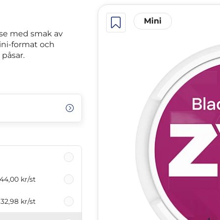
Mini
åse med smak av
mini-format och
 påsar.
44,00 kr
/st
32,98 kr
/st