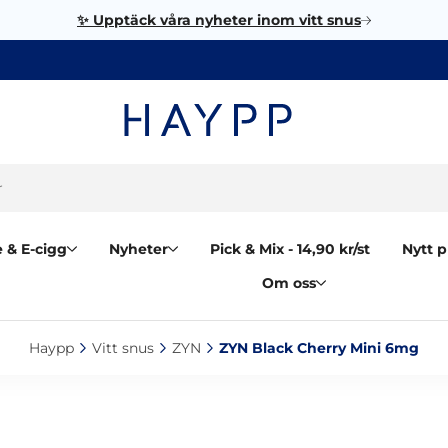
✨ Upptäck våra nyheter inom vitt snus
 & E-cigg
Nyheter
Pick & Mix - 14,90 kr/st
Nytt p
Om oss
Haypp‎
Vitt snus‎
ZYN‎
ZYN Black Cherry Mini 6mg‎