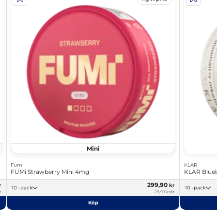
Mini
Fumi
KLAR
FUMi Strawberry Mini 4mg
KLAR Blueb
299,90
r
kr
10 -pack
10 -pack
t
29,99 kr/st
Köp