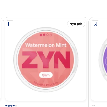
Nytt pris
Zyn