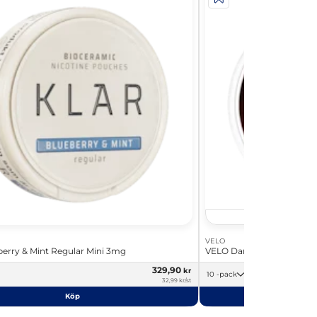
VELO
erry & Mint Regular Mini 3mg
VELO Dark Cherry Mini 4
329,90
kr
10 -pack
32,99 kr/st
Köp