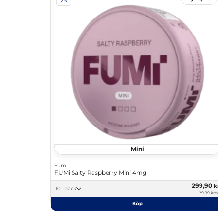
Mini
Fumi
FUMi Salty Raspberry Mini 4mg
299,90
k
10 -pack
29,99 kr/s
Köp