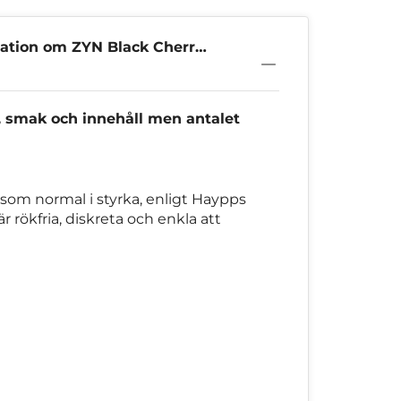
ation om ZYN Black Cherry
a, smak och innehåll men antalet
s som normal i styrka, enligt Haypps
r rökfria, diskreta och enkla att