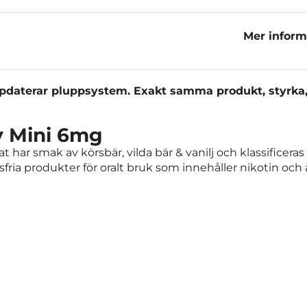
Mer inform
Mini 6mg
 uppdaterar pluppsystem. Exakt samma produkt, styrk
y Mini 6mg
 har smak av körsbär, vilda bär & vanilj och klassificera
fria produkter för oralt bruk som innehåller nikotin och ä