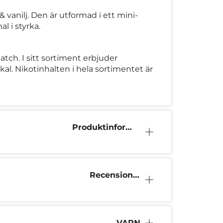
vanilj. Den är utformad i ett mini-
l i styrka.
tch. I sitt sortiment erbjuder
al. Nikotinhalten i hela sortimentet är
Produktinform
ation
Recensioner
(0)
VARNI