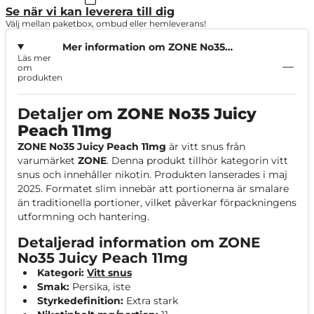
Se när vi kan leverera till dig
Välj mellan paketbox, ombud eller hemleverans!
Mer information om ZONE No35
Läs mer
Juicy Peach 11mg
om
produkten
Detaljer om
ZONE No35 Juicy
Peach 11mg
ZONE No35 Juicy Peach 11mg
är vitt snus från
varumärket
ZONE
. Denna produkt tillhör kategorin vitt
snus och innehåller nikotin. Produkten lanserades i maj
2025. Formatet slim innebär att portionerna är smalare
än traditionella portioner, vilket påverkar förpackningens
utformning och hantering.
Detaljerad information om ZONE
No35 Juicy Peach 11mg
Kategori:
Vitt snus
Smak:
Persika, iste
Styrkedefinition:
Extra stark