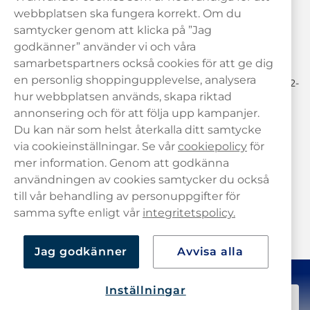
Behöver du hjälp? Kontakta oss gärna!
webbplatsen ska fungera korrekt. Om du
samtycker genom att klicka på ”Jag
hej@haypp.com
godkänner” använder vi och våra
08 517 910 97
samarbetspartners också cookies för att ge dig
en personlig shoppingupplevelse, analysera
Mån-Tor 8.00-17.00 | Fre 9.00-17.00 | (Lunchstängt må-fre 12-
13)
hur webbplatsen används, skapa riktad
annonsering och för att följa upp kampanjer.
Du kan när som helst återkalla ditt samtycke
via cookieinställningar. Se vår
cookiepolicy
för
mer information. Genom att godkänna
användningen av cookies samtycker du också
till vår behandling av personuppgifter för
samma syfte enligt vår
integritetspolicy.
Jag godkänner
Avvisa alla
Inställningar
249,00 kr
Slut i lager