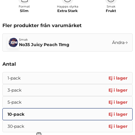
Format
Haypps styrka
Smak
Slim
Extra Stark
Frukt
Fler produkter från varumärket
Smak
Ändra
No35 Juicy Peach 11mg
Antal
1-pack
Ej i lager
3-pack
Ej i lager
5-pack
Ej i lager
10-pack
Ej i lager
30-pack
Ej i lager