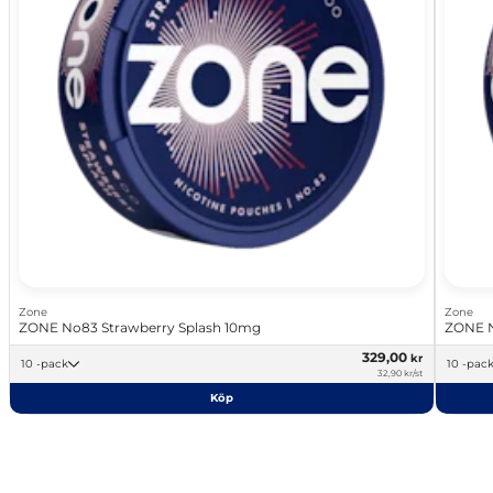
Zone
Zone
ZONE No83 Strawberry Splash 10mg
ZONE N
329,00
kr
10 -pack
10 -pac
32,90 kr/st
Köp