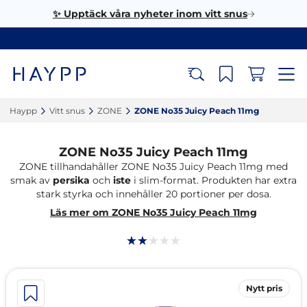
✨ Upptäck våra nyheter inom vitt snus
Haypp‎
Vitt snus‎
ZONE‎
ZONE No35 Juicy Peach 11mg‎
ZONE No35 Juicy Peach 11mg
ZONE tillhandahåller ZONE No35 Juicy Peach 11mg med
smak av
persika
och
iste
i slim-format. Produkten har extra
stark styrka och innehåller 20 portioner per dosa.
Läs mer om ZONE No35 Juicy Peach 11mg
Nytt pris