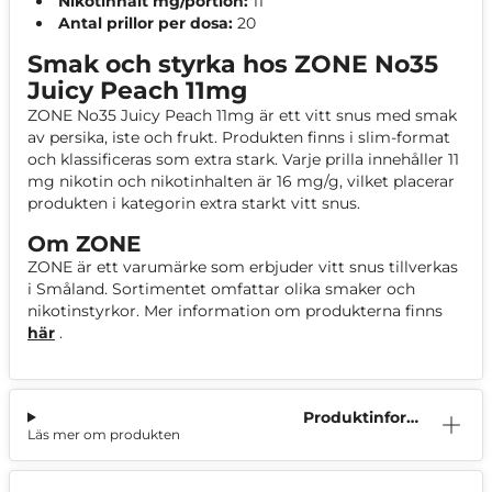
Nikotinhalt mg/portion:
11
Antal prillor per dosa:
20
Smak och styrka hos ZONE No35
Juicy Peach 11mg
ZONE No35 Juicy Peach 11mg är ett vitt snus med smak
av persika, iste och frukt. Produkten finns i slim-format
och klassificeras som extra stark. Varje prilla innehåller 11
mg nikotin och nikotinhalten är 16 mg/g, vilket placerar
produkten i kategorin extra starkt vitt snus.
Om ZONE
ZONE är ett varumärke som erbjuder vitt snus tillverkas
i Småland. Sortimentet omfattar olika smaker och
nikotinstyrkor. Mer information om produkterna finns
här
.
Produktinform
Läs mer om produkten
ation