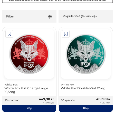
Popularitet (fallande)
Filter
White Fox
White Fox
White Fox Full Charge Large
White Fox Double Mint 12mg
16,5mg
449,90
419,90
kr
kr
10 -pack
10 -pack
44,99 kr/st
41,99 kr/st
Köp
Köp