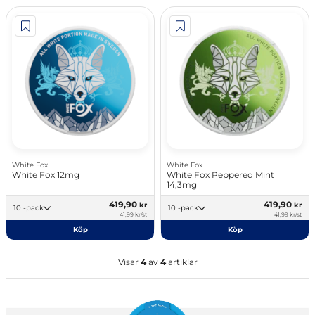
White Fox
White Fox
White Fox 12mg
White Fox Peppered Mint
14,3mg
419,90
419,90
kr
kr
10 -pack
10 -pack
41,99 kr/st
41,99 kr/st
Köp
Köp
Visar
4
av
4
artiklar