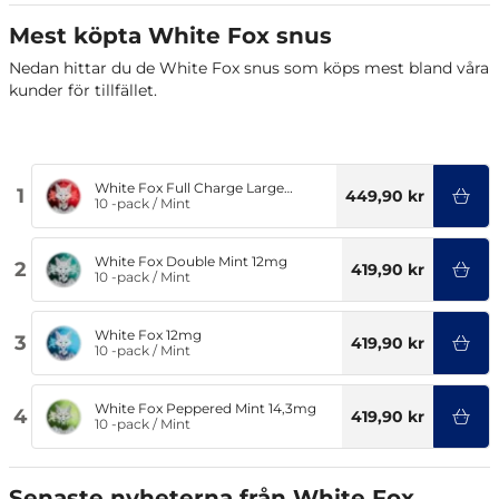
Mest köpta White Fox snus
Nedan hittar du de White Fox snus som köps mest bland våra
kunder för tillfället.
White Fox Full Charge Large
1
449,90 kr
16,5mg
10 -pack
/
Mint
White Fox Double Mint 12mg
2
419,90 kr
10 -pack
/
Mint
White Fox 12mg
3
419,90 kr
10 -pack
/
Mint
White Fox Peppered Mint 14,3mg
4
419,90 kr
10 -pack
/
Mint
Senaste nyheterna från White Fox