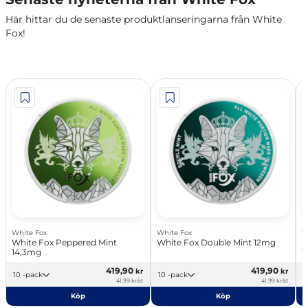
Här hittar du de senaste produktlanseringarna från White
Fox!
White Fox
White Fox
W
White Fox Peppered Mint
White Fox Double Mint 12mg
W
14,3mg
1
419,90
419,90
kr
kr
10 -pack
10 -pack
41,99 kr/st
41,99 kr/st
Köp
Köp