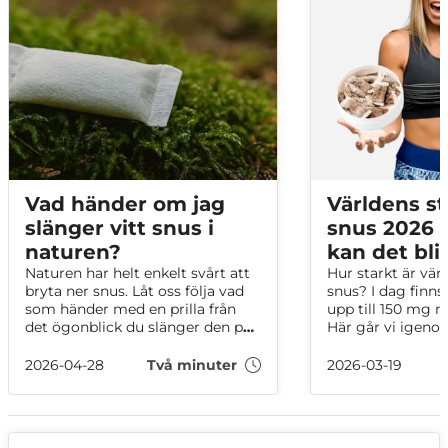
Vad händer om jag
Världens st
slänger vitt snus i
snus 2026 –
naturen?
kan det bli
Naturen har helt enkelt svårt att
Hur starkt är vär
bryta ner snus. Låt oss följa vad
snus? I dag finn
som händer med en prilla från
upp till 150 mg n
det ögonblick du slänger den på
Här går vi igeno
marken, tills naturen gör ett
snussorterna på n
tappert försök att bryta ner den.
mellan mg per g
2026-04-28
Två minuter
2026-03-19
portion och vad 
avgör hur starkt 