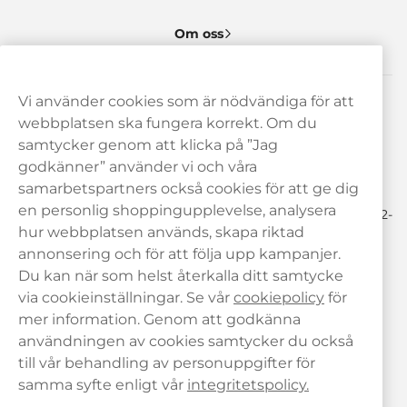
Om oss
Vi använder cookies som är nödvändiga för att
Behöver du hjälp? Kontakta oss gärna!
webbplatsen ska fungera korrekt. Om du
samtycker genom att klicka på ”Jag
hej@haypp.com
godkänner” använder vi och våra
08 517 910 97
samarbetspartners också cookies för att ge dig
en personlig shoppingupplevelse, analysera
Mån-Tor 8.00-17.00 | Fre 9.00-17.00 | (Lunchstängt må-fre 12-
13)
hur webbplatsen används, skapa riktad
annonsering och för att följa upp kampanjer.
Du kan när som helst återkalla ditt samtycke
via cookieinställningar. Se vår
cookiepolicy
för
mer information. Genom att godkänna
användningen av cookies samtycker du också
till vår behandling av personuppgifter för
samma syfte enligt vår
integritetspolicy.