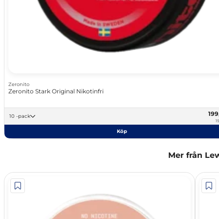
Zeronito
Zeronito Stark Original Nikotinfri
199
10 -pack
1
Köp
Mer från Le