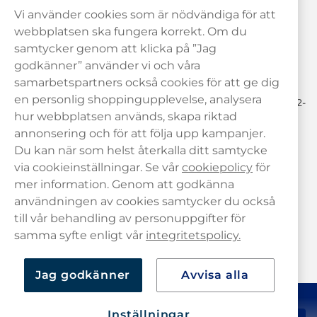
Vi använder cookies som är nödvändiga för att
Behöver du hjälp? Kontakta oss gärna!
webbplatsen ska fungera korrekt. Om du
samtycker genom att klicka på ”Jag
hej@haypp.com
godkänner” använder vi och våra
08 517 910 97
samarbetspartners också cookies för att ge dig
en personlig shoppingupplevelse, analysera
Mån-Tor 8.00-17.00 | Fre 9.00-17.00 | (Lunchstängt må-fre 12-
13)
hur webbplatsen används, skapa riktad
annonsering och för att följa upp kampanjer.
Du kan när som helst återkalla ditt samtycke
via cookieinställningar. Se vår
cookiepolicy
för
mer information. Genom att godkänna
användningen av cookies samtycker du också
till vår behandling av personuppgifter för
samma syfte enligt vår
integritetspolicy.
Jag godkänner
Avvisa alla
Inställningar