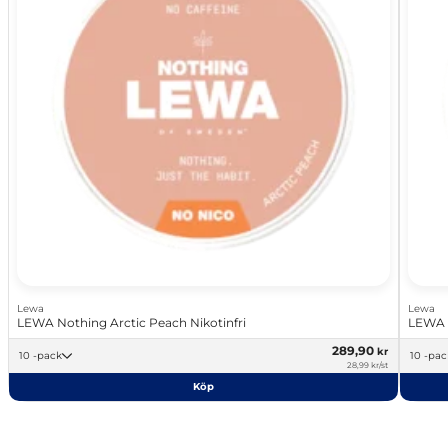
Lewa
Lewa
LEWA Nothing Arctic Peach Nikotinfri
LEWA 
289,90
kr
10 -pack
10 -pa
28,99 kr/st
Köp