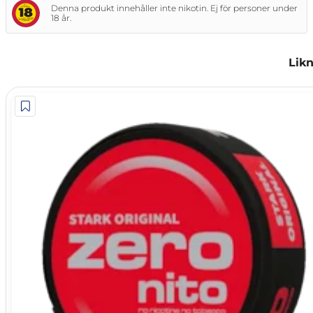
Denna produkt innehåller inte nikotin. Ej för personer under
18 år.
Lik