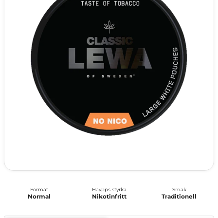
Format
Haypps styrka
Smak
Normal
Nikotinfritt
Traditionell