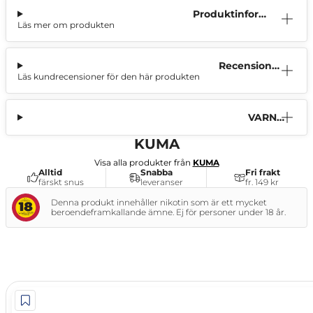
Produktinform
Läs mer om produkten
ation
Recensione
Läs kundrecensioner för den här produkten
r (1)
VARNI
NG
KUMA
Visa alla produkter från
KUMA
Alltid
Snabba
Fri frakt
färskt snus
leveranser
fr. 149 kr
Denna produkt innehåller nikotin som är ett mycket
beroendeframkallande ämne. Ej för personer under 18 år.