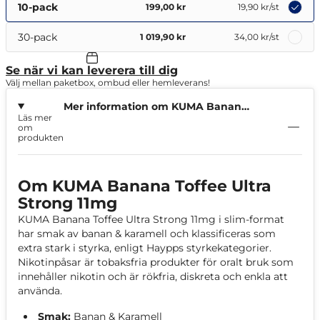
10-pack
199,00 kr
19,90 kr
/st
30-pack
1 019,90 kr
34,00 kr
/st
Se när vi kan leverera till dig
Välj mellan paketbox, ombud eller hemleverans!
Mer information om KUMA Banana
Läs mer
Toffee Ultra Strong 11mg
om
produkten
Om KUMA Banana Toffee Ultra
Strong 11mg
KUMA Banana Toffee Ultra Strong 11mg i slim-format
har smak av banan & karamell och klassificeras som
extra stark i styrka, enligt Haypps styrkekategorier.
Nikotinpåsar är tobaksfria produkter för oralt bruk som
innehåller nikotin och är rökfria, diskreta och enkla att
använda.
Smak:
Banan & Karamell