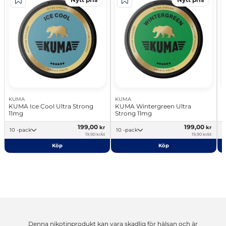
KUMA
KUMA
K
KUMA Ice Cool Ultra Strong
KUMA Wintergreen Ultra
K
11mg
Strong 11mg
199,00
199,00
kr
kr
10 -pack
10 -pack
19,90 kr/st
19,90 kr/st
Köp
Köp
Denna nikotinprodukt kan vara skadlig för hälsan och är