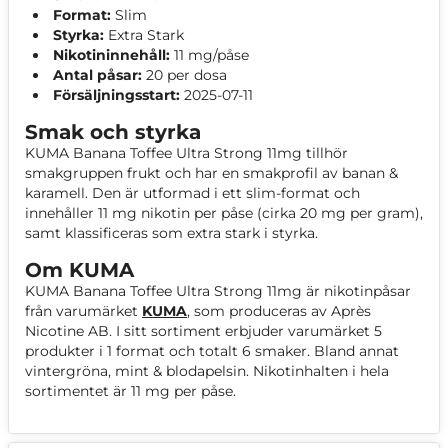
Format:
Slim
Styrka:
Extra Stark
Nikotininnehåll:
11 mg/påse
Antal påsar:
20 per dosa
Försäljningsstart:
2025-07-11
Smak och styrka
KUMA Banana Toffee Ultra Strong 11mg tillhör
smakgruppen frukt och har en smakprofil av banan &
karamell. Den är utformad i ett slim-format och
innehåller 11 mg nikotin per påse (cirka 20 mg per gram),
samt klassificeras som extra stark i styrka.
Om KUMA
KUMA Banana Toffee Ultra Strong 11mg är nikotinpåsar
från varumärket
KUMA
, som produceras av Après
Nicotine AB. I sitt sortiment erbjuder varumärket 5
produkter i 1 format och totalt 6 smaker. Bland annat
vintergröna, mint & blodapelsin. Nikotinhalten i hela
sortimentet är 11 mg per påse.