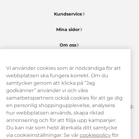
Kundservice
Mina sidor
Om oss
Vi använder cookies som är nödvändiga för att
Behöver du hjälp? Kontakta oss gärna!
webbplatsen ska fungera korrekt. Om du
samtycker genom att klicka på ”Jag
hej@haypp.com
godkänner” använder vi och våra
08 517 910 97
samarbetspartners också cookies för att ge dig
en personlig shoppingupplevelse, analysera
Mån-Tor 8.00-17.00 | Fre 9.00-17.00 | (Lunchstängt må-fre 12-
13)
hur webbplatsen används, skapa riktad
annonsering och för att följa upp kampanjer.
Du kan när som helst återkalla ditt samtycke
via cookieinställningar. Se vår
cookiepolicy
för