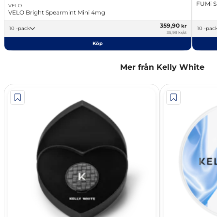
FUMi S
VELO
VELO Bright Spearmint Mini 4mg
359,90
kr
10 -pack
10 -pac
35,99 kr/st
Köp
Mer från Kelly White