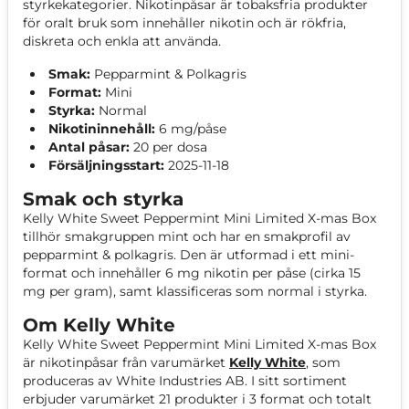
styrkekategorier. Nikotinpåsar är tobaksfria produkter
för oralt bruk som innehåller nikotin och är rökfria,
diskreta och enkla att använda.
Smak:
Pepparmint & Polkagris
Format:
Mini
Styrka:
Normal
Nikotininnehåll:
6 mg/påse
Antal påsar:
20 per dosa
Försäljningsstart:
2025-11-18
Smak och styrka
Kelly White Sweet Peppermint Mini Limited X-mas Box
tillhör smakgruppen mint och har en smakprofil av
pepparmint & polkagris. Den är utformad i ett mini-
format och innehåller 6 mg nikotin per påse (cirka 15
mg per gram), samt klassificeras som normal i styrka.
Om Kelly White
Kelly White Sweet Peppermint Mini Limited X-mas Box
är nikotinpåsar från varumärket
Kelly White
, som
produceras av White Industries AB. I sitt sortiment
erbjuder varumärket 21 produkter i 3 format och totalt