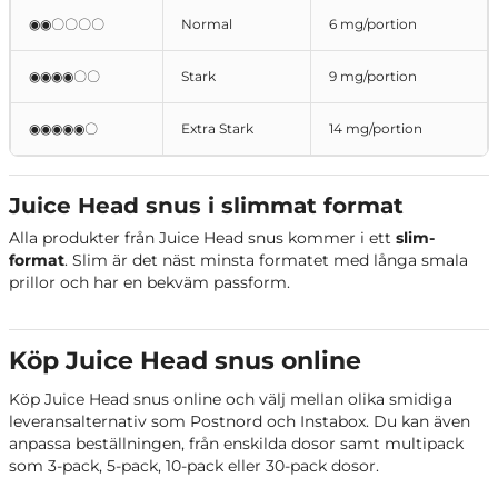
◉◉〇〇〇〇
Normal
6 mg/portion
◉◉◉◉〇〇
Stark
9 mg/portion
◉◉◉◉◉〇
Extra Stark
14 mg/portion
Juice Head snus i slimmat format
Alla produkter från Juice Head snus kommer i ett
slim-
format
. Slim är det näst minsta formatet med långa smala
prillor och har en bekväm passform.
Köp Juice Head snus online
Köp Juice Head snus online och välj mellan olika smidiga
leveransalternativ som Postnord och Instabox. Du kan även
anpassa beställningen, från enskilda dosor samt multipack
som 3-pack, 5-pack, 10-pack eller 30-pack dosor.