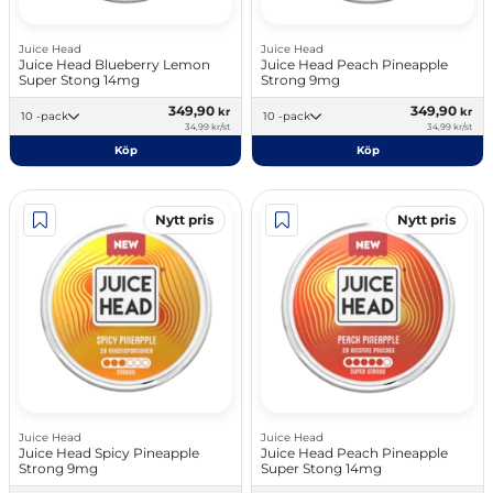
Juice Head
Juice Head
Juice Head Blueberry Lemon
Juice Head Peach Pineapple
Super Stong 14mg
Strong 9mg
349,90
349,90
kr
kr
10 -pack
10 -pack
34,99 kr/st
34,99 kr/st
Köp
Köp
Nytt pris
Nytt pris
Juice Head
Juice Head
Juice Head Spicy Pineapple
Juice Head Peach Pineapple
Strong 9mg
Super Stong 14mg