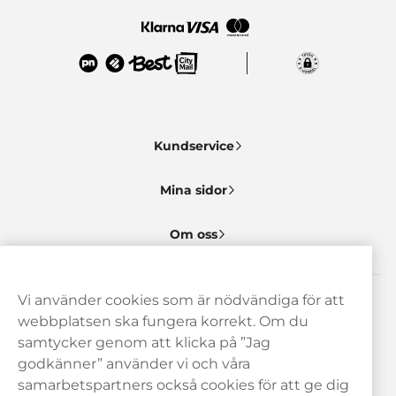
Kundservice
Mina sidor
Om oss
Vi använder cookies som är nödvändiga för att
Behöver du hjälp? Kontakta oss gärna!
webbplatsen ska fungera korrekt. Om du
samtycker genom att klicka på ”Jag
hej@haypp.com
godkänner” använder vi och våra
08 517 910 97
samarbetspartners också cookies för att ge dig