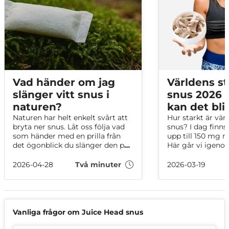
Vad händer om jag
Världens st
slänger vitt snus i
snus 2026 –
naturen?
kan det bli
Naturen har helt enkelt svårt att
Hur starkt är vär
bryta ner snus. Låt oss följa vad
snus? I dag finn
som händer med en prilla från
upp till 150 mg n
det ögonblick du slänger den på
Här går vi igeno
marken, tills naturen gör ett
snussorterna på n
tappert försök att bryta ner den.
mellan mg per g
2026-04-28
Två minuter
2026-03-19
portion och vad 
avgör hur starkt 
Vanliga frågor om Juice Head snus