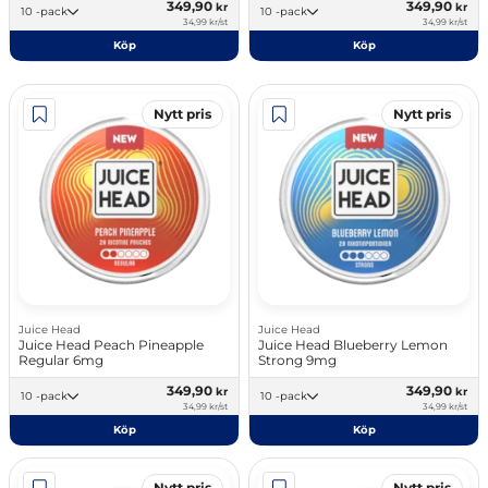
349,90
349,90
kr
kr
10 -pack
10 -pack
34,99 kr/st
34,99 kr/st
Köp
Köp
Nytt pris
Nytt pris
Juice Head
Juice Head
Juice Head Peach Pineapple
Juice Head Blueberry Lemon
Regular 6mg
Strong 9mg
349,90
349,90
kr
kr
10 -pack
10 -pack
34,99 kr/st
34,99 kr/st
Köp
Köp
Nytt pris
Nytt pris