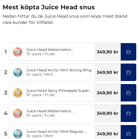
Mest köpta Juice Head snus
Nedan hittar du de Juice Head snus som köps mest bland
våra kunder för tillfället.
Juice Head Watermelon
1
349,90 kr
Strawberry Regular 6mg
10 -pack
/
Frukt
Juice Head Arctic Mint Strong 9mg
2
349,90 kr
10 -pack
/
Mint
Juice Head Spicy Pineapple Super
3
349,90 kr
Stong 14mg
10 -pack
/
Frukt
Juice Head Watermelon
4
349,90 kr
Strawberry Strong 9mg
10 -pack
/
Frukt
Juice Head Arctic Mint Regular
5
349,90 kr
6mg
10 -pack
/
Mint