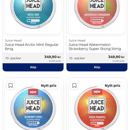
Juice Head
Juice Head
Juice Head Arctic Mint Regular
Juice Head Watermelon
6mg
Strawberry Super Stong 14mg
349,90
349,90
kr
kr
10 -pack
10 -pack
34,99 kr/st
34,99 kr/st
Köp
Köp
Nytt pris
Nytt pris