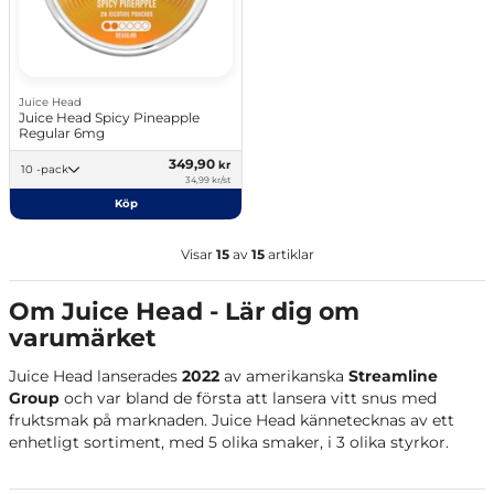
Juice Head
Juice Head Spicy Pineapple
Regular 6mg
349,90
kr
10 -pack
34,99 kr/st
Köp
Visar
15
av
15
artiklar
Om Juice Head - Lär dig om
varumärket
Juice Head lanserades
2022
av amerikanska
Streamline
Group
och var bland de första att lansera vitt snus med
fruktsmak på marknaden. Juice Head kännetecknas av ett
enhetligt sortiment, med 5 olika smaker, i 3 olika styrkor.