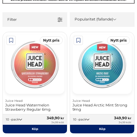
Popularitet (fallande)
Filter
Nytt pris
Nytt pris
Juice Head
Juice Head
Juice Head Watermelon
Juice Head Arctic Mint Strong
Strawberry Regular 6mg
9mg
349,90
349,90
kr
kr
10 -pack
10 -pack
34,99 kr/st
34,99 kr/st
Köp
Köp