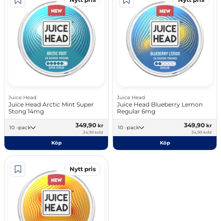
Juice Head
Juice Head
Juice Head Arctic Mint Super
Juice Head Blueberry Lemon
Stong 14mg
Regular 6mg
349,90
349,90
kr
kr
10 -pack
10 -pack
34,99 kr/st
34,99 kr/st
Köp
Köp
Nytt pris