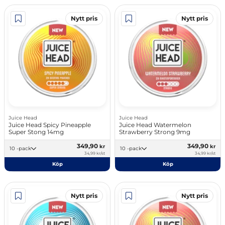
Nytt pris
Nytt pris
Juice Head
Juice Head
Juice Head Spicy Pineapple
Juice Head Watermelon
Super Stong 14mg
Strawberry Strong 9mg
349,90
349,90
kr
kr
10 -pack
10 -pack
34,99 kr/st
34,99 kr/st
Köp
Köp
Nytt pris
Nytt pris