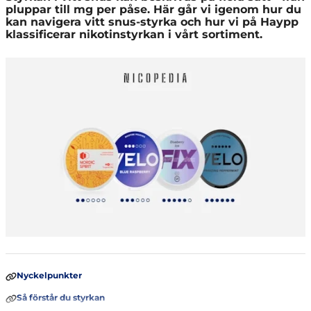
pluppar till mg per påse. Här går vi igenom hur du
kan navigera vitt snus-styrka och hur vi på Haypp
klassificerar nikotinstyrkan i vårt sortiment.
Nyckelpunkter
Så förstår du styrkan