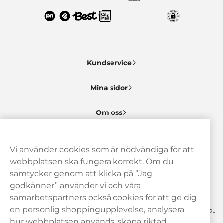
Kundservice
Mina sidor
Om oss
Vi använder cookies som är nödvändiga för att
Behöver du hjälp? Kontakta oss gärna!
webbplatsen ska fungera korrekt. Om du
samtycker genom att klicka på ”Jag
hej@haypp.com
godkänner” använder vi och våra
08 517 910 97
samarbetspartners också cookies för att ge dig
en personlig shoppingupplevelse, analysera
Mån-Tor 8.00-17.00 | Fre 9.00-17.00 | (Lunchstängt må-fre 12-
13)
hur webbplatsen används, skapa riktad