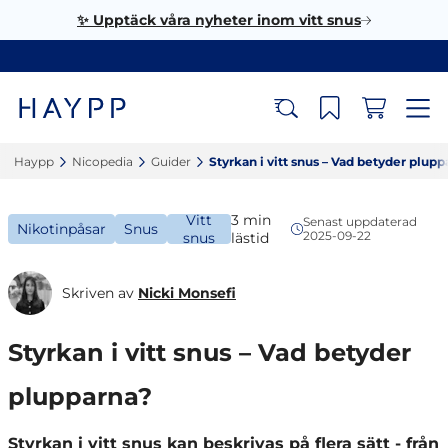
✨ Upptäck våra nyheter inom vitt snus
Haypp‎
Nicopedia‎
Guider‎
Styrkan i vitt snus – Vad betyder plupp
Vitt
3 min
Senast uppdaterad
Nikotinpåsar
Snus
2025-09-22
snus
lästid
Skriven av
Nicki Monsefi
Styrkan i vitt snus – Vad betyder
plupparna?
Styrkan i vitt snus kan beskrivas på flera sätt - från