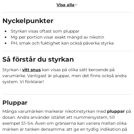
Pluppar
Visa alla
Nikotin per portion
Nyckelpunkter
Haypps styrkekategorier
Styrkan visas oftast som pluppar
Andra faktorer som kan påverka styrka
Mg per portion visar exakt mängd av nikotin
Våra kvalitetskrav
PH, smak och fuktighet kan också påverka styrka
Sammanfattning
Så förstår du styrkan
Styrkan i
vitt snus
kan visas på olika sätt beroende på
varumärke. Vanligast är pluppar, men det finns också andra
system. Vi förklarar!
Pluppar
Många varumärken markerar nikotinstyrkan med
pluppar
på
dosan. Andra använder istället ett nummersystem, till
exempel S1–S4. Även om gränserna kan variera mellan olika
märken är tanken densamma: att ge en tydlig indikation på