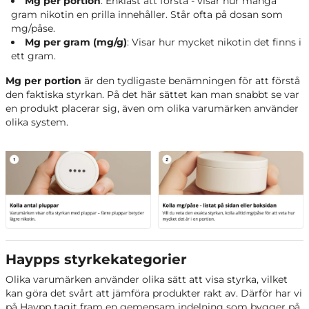
Mg per portion
: Enklast att förstå - visar hur många
gram nikotin en prilla innehåller. Står ofta på dosan som
mg/påse.
Mg per gram (mg/g)
: Visar hur mycket nikotin det finns i
ett gram.
Mg per portion
är den tydligaste benämningen
för att förstå
den
faktiska styrkan
. På det här sättet kan man snabbt se var
en produkt placerar sig, även om olika varumärken använder
olika system.
Haypps styrkekategorier
Olika varumärken använder olika sätt att visa styrka, vilket
kan göra det svårt att jämföra produkter rakt av. Därför har vi
på Haypp tagit fram en gemensam indelning som bygger på