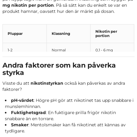
mg nikotin per portion
. På så sätt kan du enkelt se var en
produkt hamnar, oavsett hur den är märkt på dosan.
Nikotin per
Pluppar
Klassning
portion
1-2
Normal
0,1 - 6 mg
Andra faktorer som kan påverka
3
Stark
6,1 - 9 mg
styrka
4+
Extra Stark
9,1 - 20 mg
Visste du att
nikotinstyrkan
också kan påverkas av andra
faktorer?
pH-värdet
: Högre pH gör att nikotinet tas upp snabbare i
munslemhinnan.
Fuktighetsgrad
: En fuktigare prilla frigör nikotin
snabbare än en torrare.
Smaker
: Mentolsmaker kan få nikotinet att kännas av
tydligare.