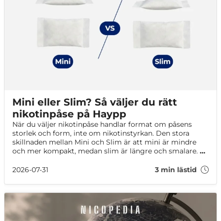
Mini eller Slim? Så väljer du rätt
nikotinpåse på Haypp
När du väljer nikotinpåse handlar format om påsens
storlek och form, inte om nikotinstyrkan. Den stora
skillnaden mellan Mini och Slim är att mini är mindre
och mer kompakt, medan slim är längre och smalare. På
Haypp ser du formatet direkt i produktnamnet, i
produktens specifikationer och i filtren i kategorierna.
2026-07-31
3 min lästid