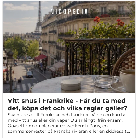
Vitt snus i Frankrike - Får du ta med
det, köpa det och vilka regler gäller?
Ska du resa till Frankrike och funderar på om du kan ta
med vitt snus eller din vape? Du är långt ifrån ensam.
Oavsett om du planerar en weekend i Paris, en
sommarsemester på Franska rivieran eller en skidresa till
Alperna är det bra att känna till reglerna innan du reser.