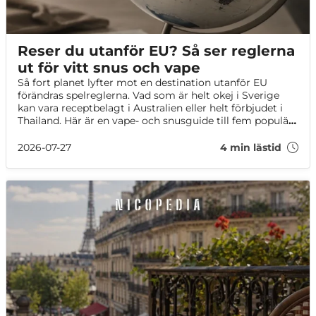
Reser du utanför EU? Så ser reglerna
ut för vitt snus och vape
Så fort planet lyfter mot en destination utanför EU
förändras spelreglerna. Vad som är helt okej i Sverige
kan vara receptbelagt i Australien eller helt förbjudet i
Thailand. Här är en vape- och snusguide till fem populära
resmål utanför EU, så du slipper överraskningar i tullen!
2026-07-27
4 min lästid