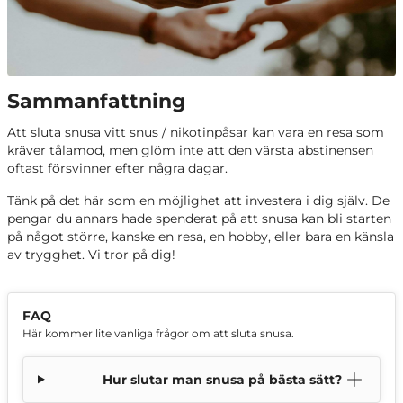
Sammanfattning
Att sluta snusa vitt snus / nikotinpåsar kan vara en resa som
kräver tålamod, men glöm inte att den värsta abstinensen
oftast försvinner efter några dagar.
Tänk på det här som en möjlighet att investera i dig själv. De
pengar du annars hade spenderat på att snusa kan bli starten
på något större, kanske en resa, en hobby, eller bara en känsla
av trygghet. Vi tror på dig!
FAQ
Här kommer lite vanliga frågor om att sluta snusa.
Hur slutar man snusa på bästa sätt?