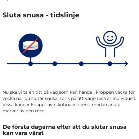
Sluta snusa - tidslinje
Nu ska vi ta en titt på vad som kan hända i kroppen vecka för
vecka när du slutar snusa. Tänk på att varje resa är individuell.
Vissa känner knappt av nikotinabstinens, medan andra
märker av den mer.
De första dagarna efter att du slutar snusa
kan vara värst