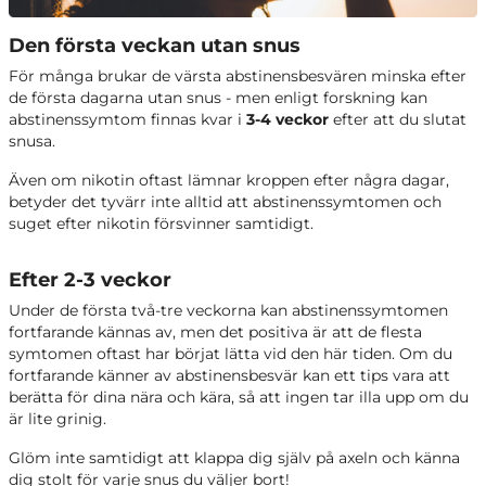
Den första veckan utan snus
För många brukar de värsta abstinensbesvären minska efter
de första dagarna utan snus - men enligt forskning kan
abstinenssymtom finnas kvar i
3-4 veckor
efter att du slutat
snusa.
Även om nikotin oftast lämnar kroppen efter några dagar,
betyder det tyvärr inte alltid att abstinenssymtomen och
suget efter nikotin försvinner samtidigt.
Efter 2-3 veckor
Under de första två-tre veckorna kan abstinenssymtomen
fortfarande kännas av, men det positiva är att de flesta
symtomen oftast har börjat lätta vid den här tiden. Om du
fortfarande känner av abstinensbesvär kan ett tips vara att
berätta för dina nära och kära, så att ingen tar illa upp om du
är lite grinig.
Glöm inte samtidigt att klappa dig själv på axeln och känna
dig stolt för varje snus du väljer bort!