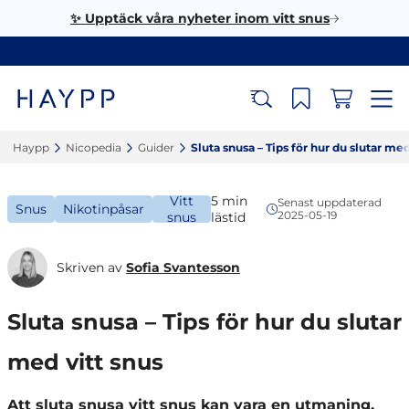
✨ Upptäck våra nyheter inom vitt snus
Haypp‎
Nicopedia‎
Guider‎
Sluta snusa – Tips för hur du slutar med 
Vitt
5 min
Senast uppdaterad
Snus
Nikotinpåsar
2025-05-19
snus
lästid
Skriven av
Sofia Svantesson
Sluta snusa – Tips för hur du slutar
med vitt snus
Att sluta snusa vitt snus kan vara en utmaning,