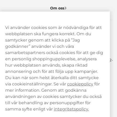
Om oss
Vi använder cookies som är nödvändiga för att
Behöver du hjälp? Kontakta oss gärna!
webbplatsen ska fungera korrekt. Om du
samtycker genom att klicka på ”Jag
hej@haypp.com
godkänner” använder vi och våra
08 517 910 97
samarbetspartners också cookies för att ge dig
en personlig shoppingupplevelse, analysera
Mån-Tor 8.00-17.00 | Fre 9.00-17.00 | (Lunchstängt må-fre 12-
13)
hur webbplatsen används, skapa riktad
annonsering och för att följa upp kampanjer.
Du kan när som helst återkalla ditt samtycke
via cookieinställningar. Se vår
cookiepolicy
för
mer information. Genom att godkänna
användningen av cookies samtycker du också
till vår behandling av personuppgifter för
samma syfte enligt vår
integritetspolicy.