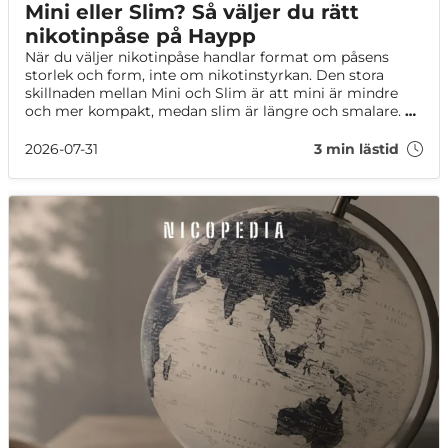
Mini eller Slim? Så väljer du rätt
nikotinpåse på Haypp
När du väljer nikotinpåse handlar format om påsens
storlek och form, inte om nikotinstyrkan. Den stora
skillnaden mellan Mini och Slim är att mini är mindre
och mer kompakt, medan slim är längre och smalare. På
Haypp ser du formatet direkt i produktnamnet, i
produktens specifikationer och i filtren i kategorierna.
2026-07-31
3 min lästid