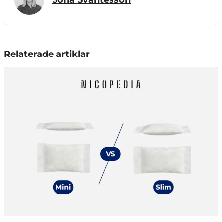
Relaterade artiklar