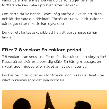
vanor vara mer envisa. Då vet du varför suget på snus
fortfarande kan dyka upp även efter vecka 5-6.
Om detta skulle hända - kom ihåg varför du valde att sluta
och låt det vara din drivkraft. Försök att undvika situationer
där suget efter nikotin kan dyka upp.
Du gör ett fantastiskt jobb att ha valt bort snuset så här
länge!
Efter 7–8 veckor: En enklare period
7-8 veckor utan snus - nu får du faktiskt rätt till att skryta lite!
Passa på att skämma bort dig själv: En härlig massage, en
riktigt god middag eller något annat du njuter av.
Du har tagit dig över en stor tröskel, och nu börjar livet utan
nikotin kännas som det nya normala.