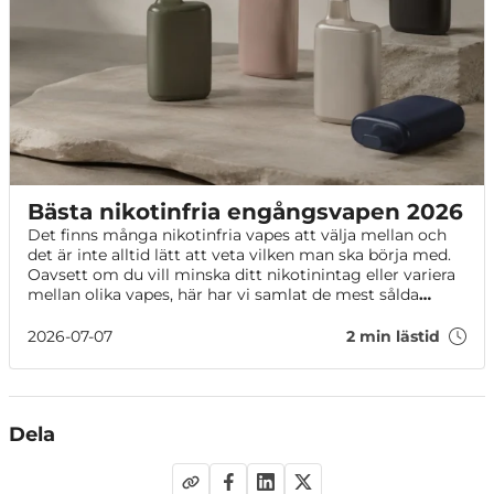
Bästa nikotinfria engångsvapen 2026
Det finns många nikotinfria vapes att välja mellan och
det är inte alltid lätt att veta vilken man ska börja med.
Oavsett om du vill minska ditt nikotinintag eller variera
mellan olika vapes, här har vi samlat de mest sålda
alternativen i vårt sortiment just nu!
2026-07-07
2 min lästid
Dela