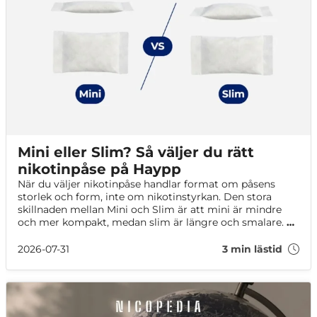
Mini eller Slim? Så väljer du rätt
nikotinpåse på Haypp
När du väljer nikotinpåse handlar format om påsens
storlek och form, inte om nikotinstyrkan. Den stora
skillnaden mellan Mini och Slim är att mini är mindre
och mer kompakt, medan slim är längre och smalare. På
Haypp ser du formatet direkt i produktnamnet, i
produktens specifikationer och i filtren i kategorierna.
2026-07-31
3 min lästid