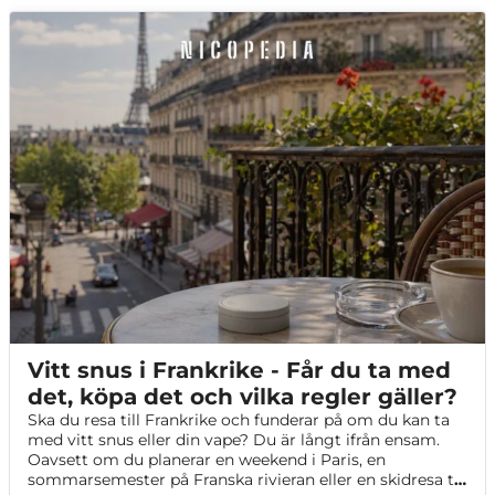
Vitt snus i Frankrike - Får du ta med
det, köpa det och vilka regler gäller?
Ska du resa till Frankrike och funderar på om du kan ta
med vitt snus eller din vape? Du är långt ifrån ensam.
Oavsett om du planerar en weekend i Paris, en
sommarsemester på Franska rivieran eller en skidresa till