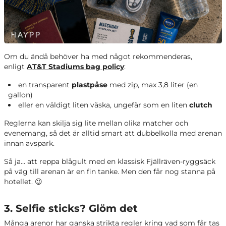
Om du ändå behöver ha med något rekommenderas,
enligt
AT&T Stadiums bag policy
:
en transparent
plastpåse
med zip, max 3,8 liter (en
gallon)
eller en väldigt liten väska, ungefär som en liten
clutch
Reglerna kan skilja sig lite mellan olika matcher och
evenemang, så det är alltid smart att dubbelkolla med arenan
innan avspark.
Så ja… att reppa blågult med en klassisk Fjällräven-ryggsäck
på väg till arenan är en fin tanke. Men den får nog stanna på
hotellet. 😉
3. Selfie sticks? Glöm det
Många arenor har ganska strikta regler kring vad som får tas