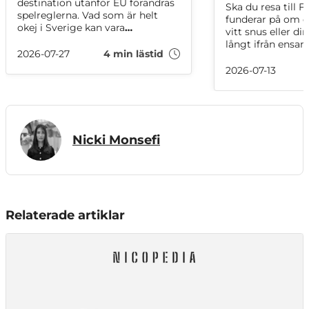
destination utanför EU förändras
Ska du resa till F
spelreglerna. Vad som är helt
funderar på om 
okej i Sverige kan vara
vitt snus eller di
receptbelagt i Australien eller
långt ifrån ensa
helt förbjudet i Thailand. Här är
2026-07-27
4 min lästid
planerar en weeke
en vape- och snusguide till fem
sommarsemester
2026-07-13
populära resmål utanför EU, så
rivieran eller en s
du slipper överraskningar i tullen!
Alperna är det bra
reglerna innan du
Nicki Monsefi
Relaterade artiklar