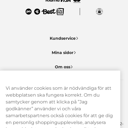
Kundservice
Mina sidor
Om oss
Vi använder cookies som är nödvändiga för att
Behöver du hjälp? Kontakta oss gärna!
webbplatsen ska fungera korrekt. Om du
samtycker genom att klicka på ”Jag
hej@haypp.com
godkänner” använder vi och våra
08 517 910 97
samarbetspartners också cookies för att ge dig
en personlig shoppingupplevelse, analysera
Mån-Tor 8.00-17.00 | Fre 9.00-17.00 | (Lunchstängt må-fre 12-