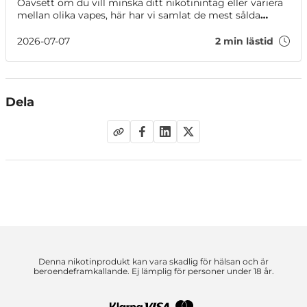
Oavsett om du vill minska ditt nikotinintag eller variera
mellan olika vapes, här har vi samlat de mest sålda
alternativen i vårt sortiment just nu!
2026-07-07
2 min lästid
Dela
Denna nikotinprodukt kan vara skadlig för hälsan och är
beroendeframkallande. Ej lämplig för personer under 18 år.