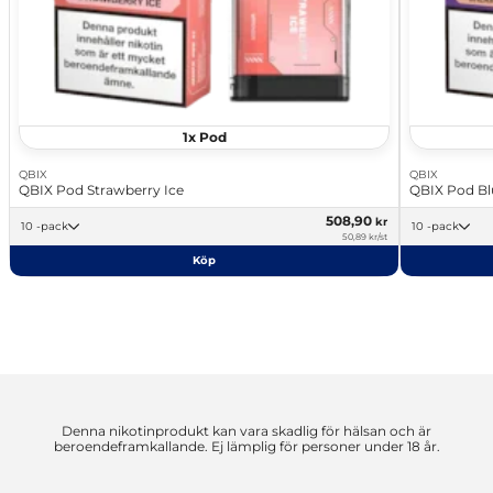
1x Pod
QBIX
QBIX
QBIX Pod Strawberry Ice
QBIX Pod Bl
508,90
kr
10 -pack
10 -pack
50,89 kr/st
Köp
Denna nikotinprodukt kan vara skadlig för hälsan och är
beroendeframkallande. Ej lämplig för personer under 18 år.