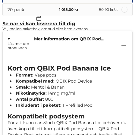
20-pack
1 018,00 kr
50,90 kr
/st
Se när vi kan leverera till dig
Välj mellan paketbox, ombud eller hemleverans!
Mer information om QBIX Pod
Läs mer om
Banana Ice
produkten
Kort om QBIX Pod Banana Ice
Format:
Vape pods
Kompatibel med:
QBIX Pod Device
Smak:
Mentol & Banan
Nikotinstyrka:
14mg mg/ml
Antal puffar:
800
Inkluderat i paketet:
1 Prefilled Pod
Kompatibelt podsystem
För att kunna använda QBIX Pod Banana Ice behöver du
även köpa till ett kompatibelt podsystem - QBIX Pod
Device. Podsystemet köper du separat och ingår alltså