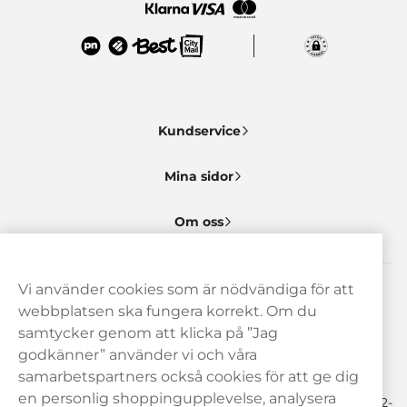
Kundservice
Mina sidor
Om oss
Vi använder cookies som är nödvändiga för att
Behöver du hjälp? Kontakta oss gärna!
webbplatsen ska fungera korrekt. Om du
samtycker genom att klicka på ”Jag
hej@haypp.com
godkänner” använder vi och våra
08 517 910 97
samarbetspartners också cookies för att ge dig
en personlig shoppingupplevelse, analysera
Mån-Tor 8.00-17.00 | Fre 9.00-17.00 | (Lunchstängt må-fre 12-