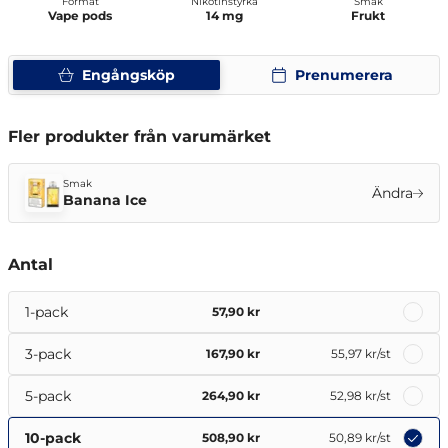
Format
Nikotinstyrka
Smak
Vape pods
14 mg
Frukt
Engångsköp
Prenumerera
Fler produkter från varumärket
Smak
Ändra
Banana Ice
Antal
1-pack
57,90 kr
3-pack
167,90 kr
55,97 kr
/st
5-pack
264,90 kr
52,98 kr
/st
10-pack
508,90 kr
50,89 kr
/st