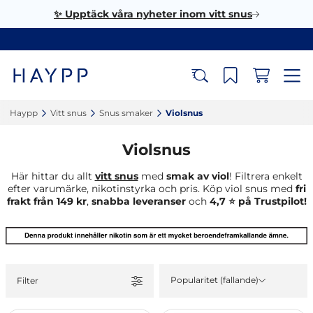
✨ Upptäck våra nyheter inom vitt snus
Haypp‎
Vitt snus‎
Snus smaker‎
Violsnus‎
Violsnus
Här hittar du allt
vitt snus
med
smak av viol
! Filtrera enkelt
efter varumärke, nikotinstyrka och pris. Köp viol snus med
fri
frakt från 149 kr
,
snabba leveranser
och
4,7 ⭐ på Trustpilot!
Popularitet (fallande)
Filter