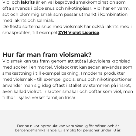
Viol och
lakrits
är en väl beprövad smakkombination som
ofta används i både snus och nikotinpåsar. Viol har en varm,
söt och blommig smak som passar utmärkt i kombination
med lakrits och salmiak.
De flesta sorterna snus med violsmak har också lakrits med i
smakprofilen, till exempel
ZYN Violet Licorice
.
Hur får man fram violsmak?
Violsmak kan tas fram genom att stöta luktviolens kronblad
med socker i en mortel. Violsockret kan sedan användas som
smaksättning i till exempel bakning. I moderna produkter
med violsmak – till exempel godis, snus och nikotinportioner
använder man sig idag oftast i stället av stammen på irisrot,
även kallad violrot. Irisroten smakar och doftar som viol, men
tillhör i själva verket familjen Irisar.
Denna nikotinprodukt kan vara skadlig för hälsan och är
beroendeframkallande. Ej lämplig för personer under 18 år.