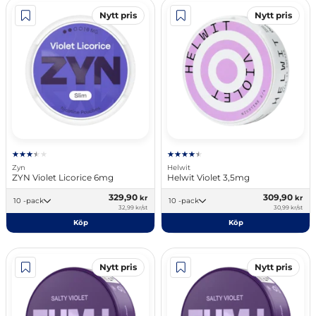
Nytt pris
Nytt pris
Zyn
Helwit
ZYN Violet Licorice 6mg
Helwit Violet 3,5mg
329,90
309,90
kr
kr
10 -pack
10 -pack
32,99 kr/st
30,99 kr/st
Köp
Köp
Nytt pris
Nytt pris