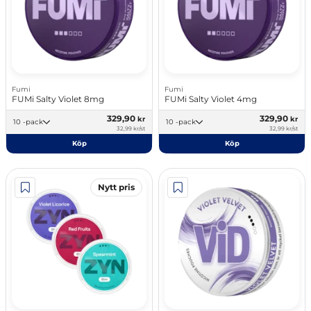
Fumi
Fumi
FUMi Salty Violet 8mg
FUMi Salty Violet 4mg
329,90
329,90
kr
kr
10 -pack
10 -pack
32,99 kr/st
32,99 kr/st
Köp
Köp
Nytt pris