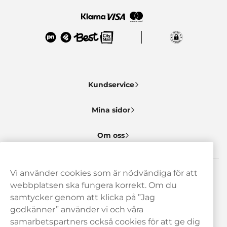
Kundservice
Mina sidor
Om oss
Vi använder cookies som är nödvändiga för att
Behöver du hjälp? Kontakta oss gärna!
webbplatsen ska fungera korrekt. Om du
samtycker genom att klicka på ”Jag
hej@haypp.com
godkänner” använder vi och våra
08 517 910 97
samarbetspartners också cookies för att ge dig