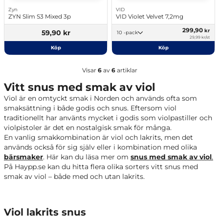
Zyn
VID
ZYN Slim S3 Mixed 3p
VID Violet Velvet 7,2mg
299,90
kr
59,90 kr
10 -pack
29,99 kr/st
Köp
Köp
Visar
6
av
6
artiklar
Vitt snus med smak av viol
Viol är en omtyckt smak i Norden och används ofta som
smaksättning i både godis och snus. Eftersom viol
traditionellt har använts mycket i godis som violpastiller och
violpistoler är det en nostalgisk smak för många.
En vanlig smakkombination är viol och lakrits, men det
används också för sig själv eller i kombination med olika
bärsmaker
. Här kan du läsa mer om
snus med smak av viol
.
På Haypp.se kan du hitta flera olika sorters vitt snus med
smak av viol – både med och utan lakrits.
Viol lakrits snus