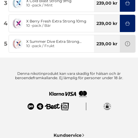
X Cold Blast Strong 9mg
3
239,00 kr
10 -pack
/
Mint
X Berry Fresh Extra Strong 10mg
4
239,00 kr
10 -pack
/
Bär
X Summer Dive Extra Strong
5
239,00 kr
9,6mg
10 -pack
/
Frukt
Denna nikotinprodukt kan vara skadlig för hälsan och är
beroendeframkallande. Ej lämplig för personer under 18 år.
Kundservice