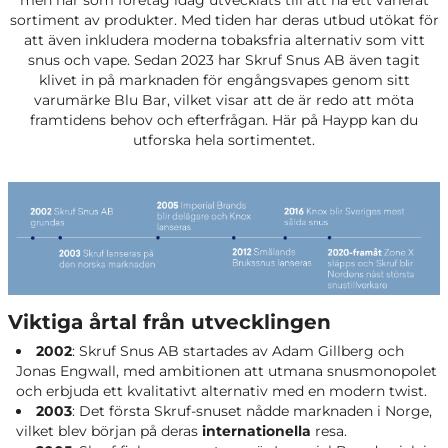
men har som företag idag utvecklats till att ha ett varierat
sortiment av produkter. Med tiden har deras utbud utökat för
att även inkludera moderna tobaksfria alternativ som vitt
snus och vape. Sedan 2023 har Skruf Snus AB även tagit
klivet in på marknaden för engångsvapes genom sitt
varumärke Blu Bar, vilket visar att de är redo att möta
framtidens behov och efterfrågan. Här på Haypp kan du
utforska hela sortimentet.
Viktiga årtal från utvecklingen
2002
: Skruf Snus AB startades av Adam Gillberg och
Jonas Engwall, med ambitionen att utmana snusmonopolet
och erbjuda ett kvalitativt alternativ med en modern twist.
2003
: Det första Skruf-snuset nådde marknaden i Norge,
vilket blev början på deras
internationella
resa.