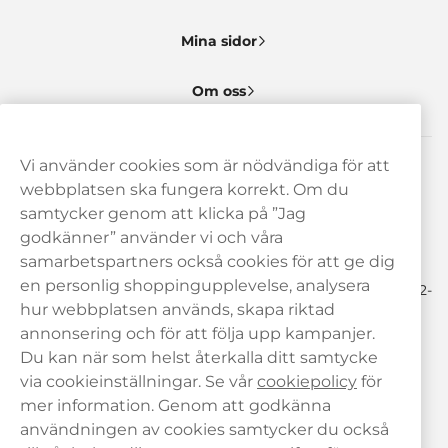
Mina sidor
Om oss
Vi använder cookies som är nödvändiga för att
Behöver du hjälp? Kontakta oss gärna!
webbplatsen ska fungera korrekt. Om du
samtycker genom att klicka på ”Jag
hej@haypp.com
godkänner” använder vi och våra
08 517 910 97
samarbetspartners också cookies för att ge dig
en personlig shoppingupplevelse, analysera
Mån-Tor 8.00-17.00 | Fre 9.00-17.00 | (Lunchstängt må-fre 12-
13)
hur webbplatsen används, skapa riktad
annonsering och för att följa upp kampanjer.
Du kan när som helst återkalla ditt samtycke
via cookieinställningar. Se vår
cookiepolicy
för
mer information. Genom att godkänna
användningen av cookies samtycker du också