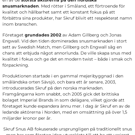
en av de
största aktörerna
på den nordiska
snusmarknaden
. Med rötter i Småland, ett förtroende för
kvalitet och hållbarhet samt ett konstant fokus på att
förbättra sina produkter, har Skruf blivit ett respekterat namn
inom branschen.
Företaget
grundades 2002
av Adam Gillberg och Jonas
Engwall. Vid den tiden dominerades snusmarknaden i stort
sett av Swedish Match, men Gillberg och Engwall såg en
chans att erbjuda något annorlunda. De ville skapa snus med
kvalitet i fokus och ge det en modern twist – både i smak och
förpackning.
Produktionen startade i en gammal mejeribyggnad i den
småländska orten Sävsjö, och bara ett år senare, 2003,
introducerades Skruf på den norska marknaden.
Framgångarna kom snabbt, och 2005 gick det brittiska
bolaget Imperial Brands in som delägare, vilket gjorde att
företaget kunde expandera ännu mer. I dag är Skruf en av de
ledande aktörerna i Norden, med en omsättning på över 1,5
miljarder kronor per år.
Skruf Snus AB fokuserade ursprungligen på traditionellt snus