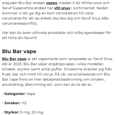
erbjuder Blu Bar endast
vapes
, medan X All White snus och
Skruf Superwhite endast har
vitt snus
i sortimentet. Nedan
kommer vi att ge dig en kort introduktion till varje
varumärke för att du enkelt ska lära dig om Skruf Snus ABs
varumärkesportfölj.
Här kan du även utforska produkter och olika egenskaper för
att hitta din favorit!
Blu Bar vape
Blu Bar vape
är ett vapemärke som lanserades av Skruf Snus
AB år 2023. Blu Bar säljer engångsvapes i olika modeller,
smaker, styrkor samt antal puffar. Smakerna sträcker sig från
frukt, bär och mint till citrus. På vår varumärkessida om Blu
Bar vape finns en mer detaljerad beskrivning om smaker,
användning, återvinning etc. som kan du ta del av.
-
Kategorier:
Vape
-
Smaker:
+13
-
Styrkor:
9 mg, 20 mg