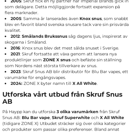
2005
: Skruf fick en ny partner när Imperial Brands gick in
som delägare. Detta möjliggjorde fortsatt expansion på
flera marknader.
2005
: Samma år lanserades även
Knox snus
, som snabbt
blev en favorit bland svenska snusare tack vare sin prisvärda
kvalitet.
2012
:
Smålands Brukssnus
såg dagens ljus, inspirerat av
skogarna i Småland.
2016
: Knox snus blev det mest sålda snuset i Sverige.
2021
: Skruf fortsatte att växa genom att lansera nya
produktlinjer som
ZONE X snus
och befäste sin ställning
som Nordens näst största tillverkare av snus.
2023
: Skruf Snus AB blir distributör för Blu Bar vapes, ett
varumärke för engångsvapes.
2024:
ZONE X byter namn till
X All White
.
Utforska vårt utbud från Skruf Snus
AB
På Haypp kan du utforska
3 olika varumärken
från Skruf
Snus AB:
Blu Bar vape
,
Skruf Superwhite
och
X All White
(tidigare ZONE X) Utbudet sträcker sig över olika kategorier
och produkter som passar olika preferenser. Bland annat