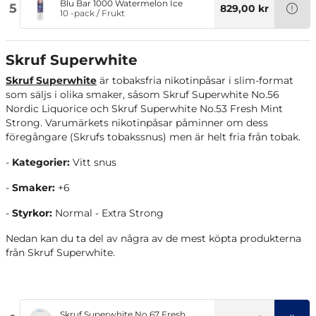
Blu Bar 1000 Watermelon Ice
5
829,00 kr
10 -pack
/
Frukt
Skruf Superwhite
Skruf Superwhite
är tobaksfria nikotinpåsar i slim-format
som säljs i olika smaker, såsom Skruf Superwhite No.56
Nordic Liquorice och Skruf Superwhite No.53 Fresh Mint
Strong. Varumärkets nikotinpåsar påminner om dess
föregångare (Skrufs tobakssnus) men är helt fria från tobak.
-
Kategorier:
Vitt snus
-
Smaker:
+6
-
Styrkor:
Normal - Extra Strong
Nedan kan du ta del av några av de mest köpta produkterna
från Skruf Superwhite.
Skruf Superwhite No.67 Fresh