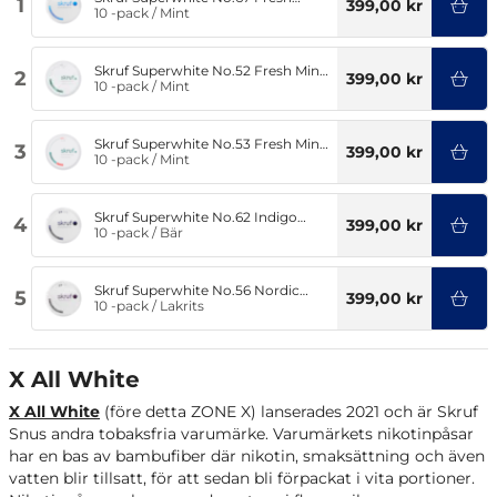
1
399,00 kr
Freeze 11,5mg
10 -pack
/
Mint
Skruf Superwhite No.52 Fresh Mint
2
399,00 kr
6mg
10 -pack
/
Mint
Skruf Superwhite No.53 Fresh Mint
3
399,00 kr
10mg
10 -pack
/
Mint
Skruf Superwhite No.62 Indigo
4
399,00 kr
Berry 6mg
10 -pack
/
Bär
Skruf Superwhite No.56 Nordic
5
399,00 kr
Liquorice 6mg
10 -pack
/
Lakrits
X All White
X All White
(före detta ZONE X) lanserades 2021 och är Skruf
Snus andra tobaksfria varumärke. Varumärkets nikotinpåsar
har en bas av bambufiber där nikotin, smaksättning och även
vatten blir tillsatt, för att sedan bli förpackat i vita portioner.