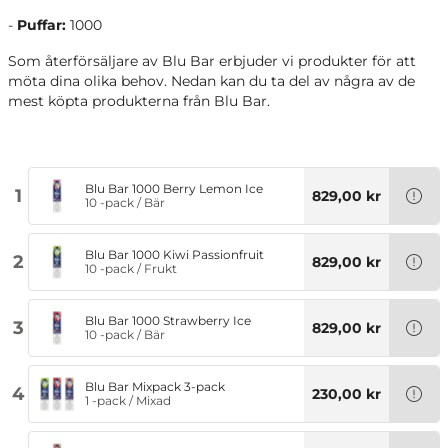
-
Puffar:
1000
Som återförsäljare av Blu Bar erbjuder vi produkter för att
möta dina olika behov. Nedan kan du ta del av några av de
mest köpta produkterna från Blu Bar.
Blu Bar 1000 Berry Lemon Ice
1
829,00 kr
10 -pack
/
Bär
Blu Bar 1000 Kiwi Passionfruit
2
829,00 kr
10 -pack
/
Frukt
Blu Bar 1000 Strawberry Ice
3
829,00 kr
10 -pack
/
Bär
Blu Bar Mixpack 3-pack
4
230,00 kr
1 -pack
/
Mixad