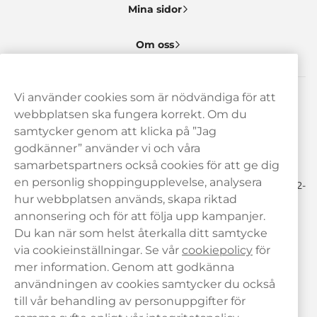
Mina sidor
Om oss
Vi använder cookies som är nödvändiga för att
Behöver du hjälp? Kontakta oss gärna!
webbplatsen ska fungera korrekt. Om du
samtycker genom att klicka på ”Jag
hej@haypp.com
godkänner” använder vi och våra
08 517 910 97
samarbetspartners också cookies för att ge dig
en personlig shoppingupplevelse, analysera
Mån-Tor 8.00-17.00 | Fre 9.00-17.00 | (Lunchstängt må-fre 12-
13)
hur webbplatsen används, skapa riktad
annonsering och för att följa upp kampanjer.
Du kan när som helst återkalla ditt samtycke
via cookieinställningar. Se vår
cookiepolicy
för
mer information. Genom att godkänna
användningen av cookies samtycker du också
till vår behandling av personuppgifter för