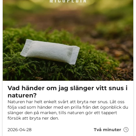
Vad händer om jag slänger vitt snus i
naturen?
Naturen har helt enkelt svårt att bryta ner snus. Låt oss
följa vad som händer med en prilla från det ögonblick du
slänger den på marken, tills naturen gör ett tappert
försök att bryta ner den.
2026-04-28
Två minuter