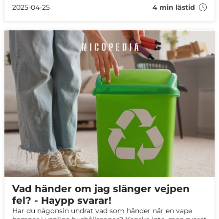
kommer sannolikt att se engångsmodeller med
2025-04-25
4 min lästid
separerbara delar inom en snar framtid. Vi frågade
Stefan Mathisson på Vejpkollen om vad han vet om
återvinning av vapes.
Vad händer om jag slänger vejpen
fel? - Haypp svarar!
Har du någonsin undrat vad som händer när en vape