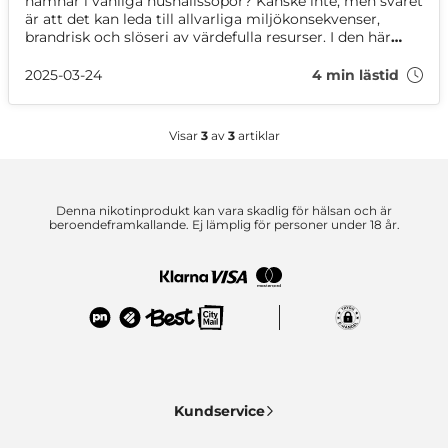
hamnar i vanliga hushållssopor? Kanske inte, men svaret
är att det kan leda till allvarliga miljökonsekvenser,
brandrisk och slöseri av värdefulla resurser. I den här
artikeln får du veta exakt varför det är viktigt att
återvinna din vape på rätt sätt!
2025-03-24
4 min lästid
Visar
3
av
3
artiklar
Denna nikotinprodukt kan vara skadlig för hälsan och är
beroendeframkallande. Ej lämplig för personer under 18 år.
Kundservice