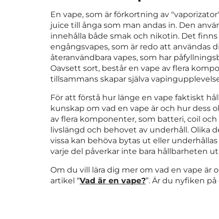
En vape, som är förkortning av "vaporizator
juice till ånga som man andas in. Den använ
innehålla både smak och nikotin. Det finns o
engångsvapes, som är redo att användas dir
återanvändbara vapes, som har påfyllnings
Oavsett sort, består en vape av flera kompo
tillsammans skapar själva vapingupplevels
För att förstå hur länge en vape faktiskt hå
kunskap om vad en vape är och hur dess oli
av flera komponenter, som batteri, coil oc
livslängd och behovet av underhåll. Olika del
vissa kan behöva bytas ut eller underhållas
varje del påverkar inte bara hållbarheten 
Om du vill lära dig mer om vad en vape är 
artikel “
Vad är en vape?
”. Är du nyfiken på