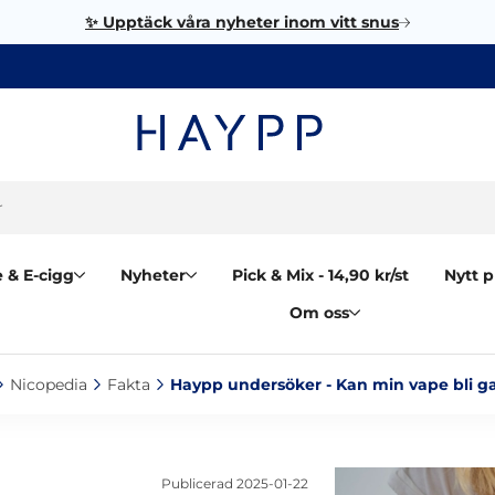
✨ Upptäck våra nyheter inom vitt snus
 & E-cigg
Nyheter
Pick & Mix - 14,90 kr/st
Nytt p
Om oss
Nicopedia‎
Fakta‎
Haypp undersöker - Kan min vape bli g
Publicerad
2025-01-22