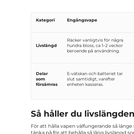
Kategori
Engångsvape
Räcker vanligtvis för några
Livslängd
hundra bloss, ca 1–2 veckor
beroende på användning.
Delar
E-vätskan och batteriet tar
som
slut samtidigt, varefter
försämras
enheten kasseras.
Så håller du livslängde
För att
hålla vapen välfungerande så länge
tänka på för att behålla så lång livslängd s