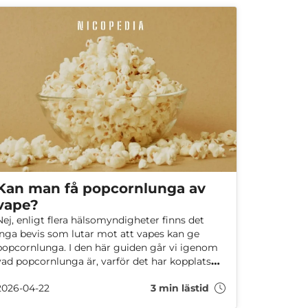
Kan man få popcornlunga av
vape?
Nej, enligt flera hälsomyndigheter finns det
inga bevis som lutar mot att vapes kan ge
popcornlunga. I den här guiden går vi igenom
vad popcornlunga är, varför det har kopplats
till vaping och vad forskningen faktiskt säger
2026-04-22
3 min lästid
idag.