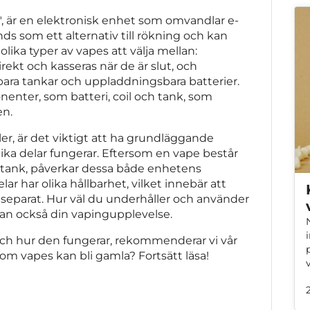
", är en elektronisk enhet som omvandlar e-
ds som ett alternativ till rökning och kan
lika typer av vapes att välja mellan:
ekt och kasseras när de är slut, och
bara tankar och uppladdningsbara batterier.
nenter, som batteri, coil och tank, som
en.
ller, är det viktigt att ha grundläggande
ka delar fungerar. Eftersom en vape består
h tank, påverkar dessa både enhetens
ar har olika hållbarhet, vilket innebär att
 separat. Hur väl du underhåller och använder
utan också din vapingupplevelse.
och hur den fungerar, rekommenderar vi vår
 om vapes kan bli gamla? Fortsätt läsa!