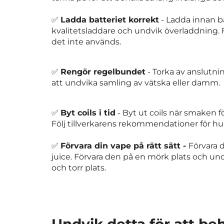
✅
Ladda batteriet korrekt
- Ladda innan ba
kvalitetsladdare och undvik överladdning. Fö
det inte används.
✅
Rengör regelbundet
- Torka av anslutnin
att undvika samling av vätska eller damm.
✅
Byt coils i tid
- Byt ut coils när smaken 
Följ tillverkarens rekommendationer för hur
✅
Förvara din vape på rätt sätt -
Förvara d
juice. Förvara den på en mörk plats och undvi
och torr plats.