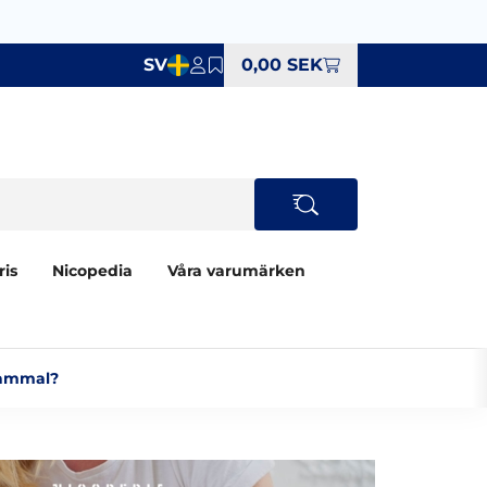
SV
0,00 SEK
ris
Nicopedia
Våra varumärken
ammal?‎