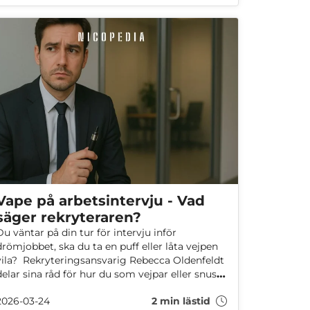
Vape på arbetsintervju - Vad
säger rekryteraren?
Du väntar på din tur för intervju inför
drömjobbet, ska du ta en puff eller låta vejpen
vila? Rekryteringsansvarig Rebecca Oldenfeldt
delar sina råd för hur du som vejpar eller snusar
håller det professionellt - lämna vejpen!
2026-03-24
2 min lästid