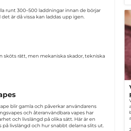
ålla runt 300–500 laddningar innan de börjar
 det är då vissa kan laddas upp igen.
 den sköts rätt, men mekaniska skador, tekniska
vapes
n vape blir gamla och påverkar användarens
gångsvapes och återanvändbara vapes har
het och livslängd på olika sätt. Här är en
 på livslängd och hur snabbt delarna slits ut.