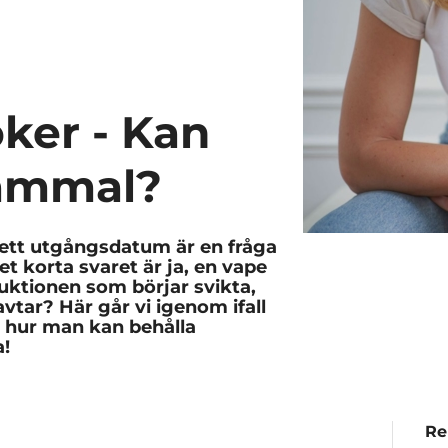
ker - Kan
gammal?
ett utgångsdatum är en fråga
 korta svaret är ja, en vape
ktionen som börjar svikta,
vtar? Här går vi igenom ifall
h hur man kan behålla
a!
Re