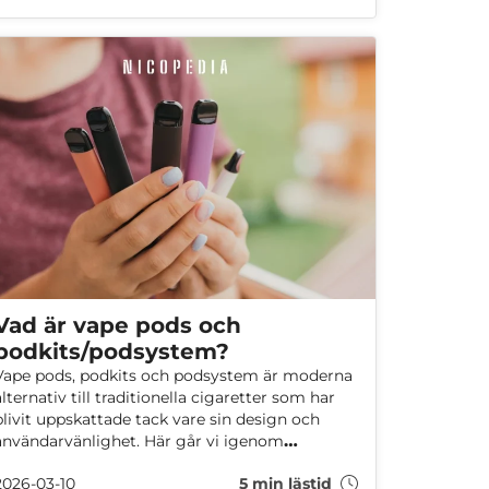
Vad är vape pods och
podkits/podsystem?
Vape pods, podkits och podsystem är moderna
alternativ till traditionella cigaretter som har
blivit uppskattade tack vare sin design och
användarvänlighet. Här går vi igenom
grunderna kring vape pods och
2026-03-10
5 min lästid
podkits/podsystem, från deras fördelar och