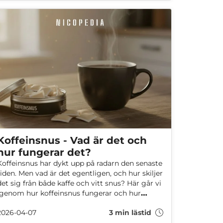
Koffeinsnus - Vad är det och
hur fungerar det?
Koffeinsnus har dykt upp på radarn den senaste
tiden. Men vad är det egentligen, och hur skiljer
det sig från både kaffe och vitt snus? Här går vi
igenom hur koffeinsnus fungerar och hur
mycket koffein det innehåller.
2026-04-07
3 min lästid