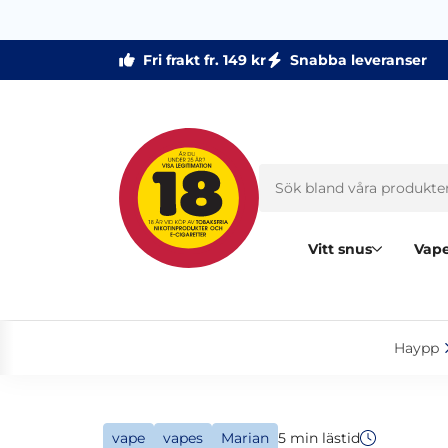
Fri frakt fr. 149 kr
Snabba leveranser
Vitt snus
Vape
Haypp‎
vape
vapes
Marian
5 min lästid