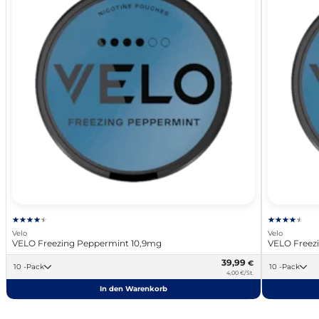
Velo
Velo
VELO Freezing Peppermint 10,9mg
VELO Freez
39,99
€
10 -Pack
10 -Pack
4,00 €/St.
In den Warenkorb