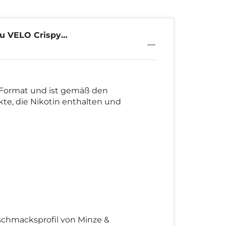
zu VELO Crispy
8mg
-Format und ist gemäß den
kte, die Nikotin enthalten und
schmacksprofil von Minze &