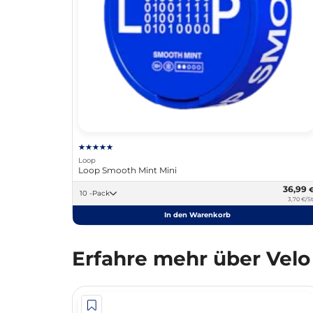
Loop
Loop Smooth Mint Mini
36,99
10 -Pack
3,70 €/St
In den Warenkorb
Erfahre mehr über Velo