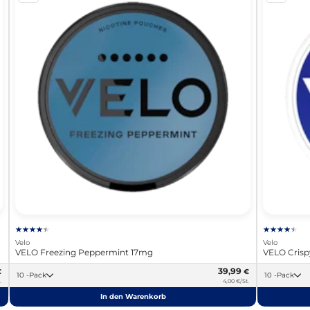
Velo
Velo
VELO Freezing Peppermint 17mg
VELO Cris
39,99
€
€
10 -Pack
10 -Pack
.
4,00 €/St.
In den Warenkorb