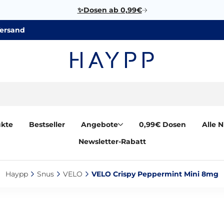
✨Dosen ab 0,99€
Versand
ukte
Bestseller
Angebote
0,99€ Dosen
Alle 
Newsletter-Rabatt
Haypp‎
Snus‎
VELO‎
VELO Crispy Peppermint Mini 8mg‎