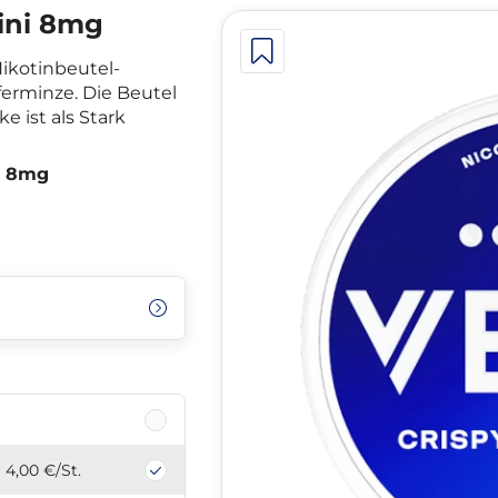
ini 8mg
ikotinbeutel-
erminze. Die Beutel
e ist als Stark
i 8mg
4,00 €
/St.