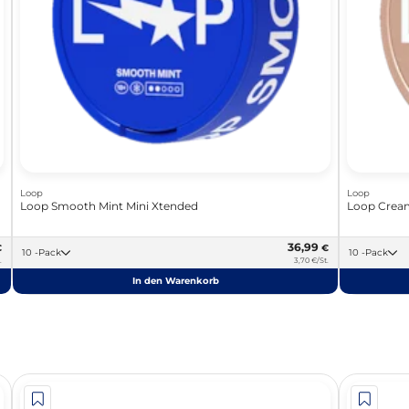
Loop
Loop
Loop Smooth Mint Mini Xtended
Loop Crea
36,99
€
€
10 -Pack
10 -Pack
.
3,70 €/St.
In den Warenkorb