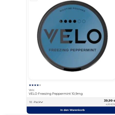
Velo
VELO Freezing Peppermint 10,9mg
39,99
10 -Pack
4,00 €/St
In den Warenkorb