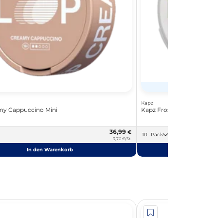
Ex
Kapz
my Cappuccino Mini
Kapz Frosty Apple Strong
36,99
€
10 -Pack
3,70 €/St.
In den Warenkorb
In de