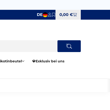
DE
0,00 €
Nikotinbeutel
💎Exklusiv bei uns