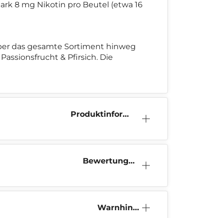
tark 8 mg Nikotin pro Beutel (etwa 16
 Über das gesamte Sortiment hinweg
assionsfrucht & Pfirsich. Die
Produktinform
ation
Bewertunge
n (7)
Warnhinw
eis