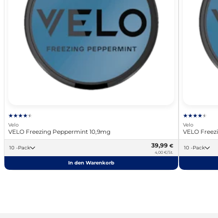
Velo
Velo
VELO Freezing Peppermint 10,9mg
VELO Freez
39,99
€
10 -Pack
10 -Pack
4,00 €/St.
In den Warenkorb