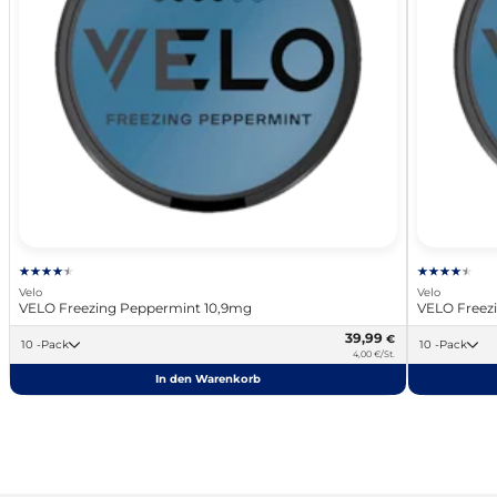
Velo
Velo
VELO Freezing Peppermint 10,9mg
VELO Freez
39,99
€
10 -Pack
10 -Pack
4,00 €/St.
In den Warenkorb