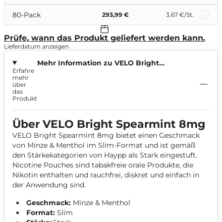
80-Pack
293,99 €
3,67 €
/St.
Prüfe, wann das Produkt geliefert werden kann.
Lieferdatum anzeigen
Mehr Information zu VELO Bright
Erfahre
Spearmint 8mg
mehr
über
das
Produkt
Über VELO Bright Spearmint 8mg
VELO Bright Spearmint 8mg bietet einen Geschmack
von Minze & Menthol im Slim-Format und ist gemäß
den Stärkekategorien von Haypp als Stark eingestuft.
Nicotine Pouches sind tabakfreie orale Produkte, die
Nikotin enthalten und rauchfrei, diskret und einfach in
der Anwendung sind.
Geschmack:
Minze & Menthol
Format:
Slim