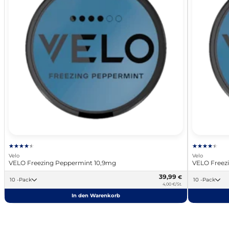
Velo
Velo
VELO Freezing Peppermint 10,9mg
VELO Freez
39,99
€
10 -Pack
10 -Pack
4,00 €/St.
In den Warenkorb