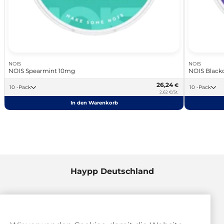
NOIS
NOIS
NOIS Spearmint 10mg
NOIS Black
26,24
€
10 -Pack
10 -Pack
2,62 €/St.
In den Warenkorb
Haypp Deutschland