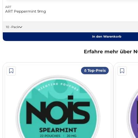
ART
ART Peppermint 9mg
10 -Pack
In den Warenkorb
Erfahre mehr über N
𖤘 Top-Preis