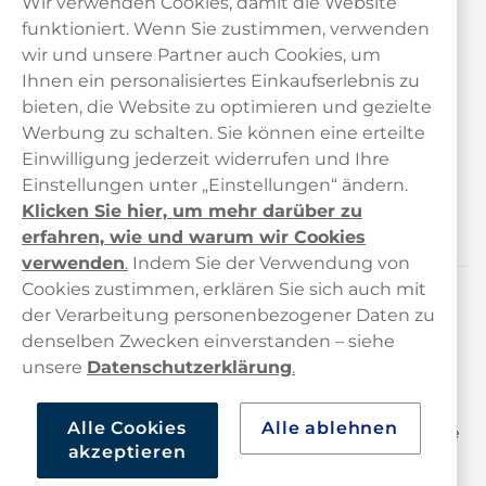
Wir verwenden Cookies, damit die Website
funktioniert. Wenn Sie zustimmen, verwenden
wir und unsere Partner auch Cookies, um
Ihnen ein personalisiertes Einkaufserlebnis zu
bieten, die Website zu optimieren und gezielte
Kundendienst
Werbung zu schalten. Sie können eine erteilte
Einwilligung jederzeit widerrufen und Ihre
Links
Einstellungen unter „Einstellungen“ ändern.
Klicken Sie hier, um mehr darüber zu
Über uns
erfahren, wie und warum wir Cookies
verwenden
.
Indem Sie der Verwendung von
Cookies zustimmen, erklären Sie sich auch mit
der Verarbeitung personenbezogener Daten zu
Kontaktieren Sie uns!
denselben Zwecken einverstanden – siehe
hallo@haypp.com
unsere
Datenschutzerklärung
.
+498001800722
Alle Cookies
Alle ablehnen
Mo/Di/Fr: 09–17 Uhr (Pause 12–13) Mi/Do: 10–19 Uhr (Pause
akzeptieren
14–15)