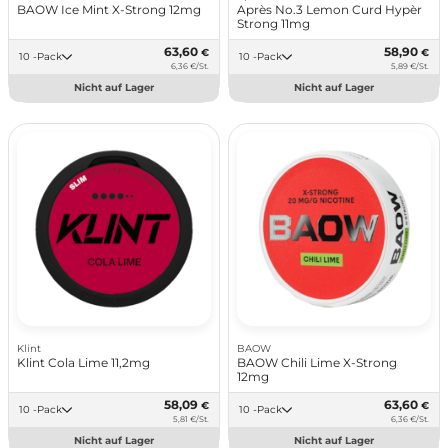
BAOW Ice Mint X-Strong 12mg
Après No.3 Lemon Curd Hypèr
Strong 11mg
63,60
58,90
€
€
10 -Pack
10 -Pack
6,36 €/St.
5,89 €/St.
Nicht auf Lager
Nicht auf Lager
Klint
BAOW
Klint Cola Lime 11,2mg
BAOW Chili Lime X-Strong
12mg
58,09
63,60
€
€
10 -Pack
10 -Pack
5,81 €/St.
6,36 €/St.
Nicht auf Lager
Nicht auf Lager