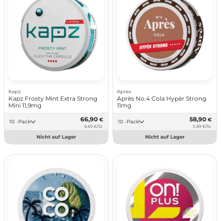
Kapz
Apres
Kapz Frosty Mint Extra Strong
Après No.4 Cola Hypèr Strong
Mini 11,9mg
11mg
66,90
58,90
€
€
10 -Pack
10 -Pack
6,69 €/St.
5,89 €/St.
Nicht auf Lager
Nicht auf Lager