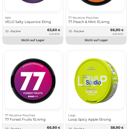
Velo
77 Nicotine Pouches
VELO Salty Liquorice 10mg
77 Peach & Mint 10,4mg
63,60
66,90
€
€
10 -Pack
10 -Pack
6,36 €/St.
6,69 €/St.
Nicht auf Lager
Nicht auf Lager
77 Nicotine Pouches
Loop
77 Forest Fruits 10,4mg
Loop Spicy Apple Strong
66,90
58,90
€
€
10 -Pack
10 -Pack