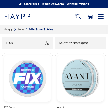
Sparpreise
Riesen-Auswahl
Schneller Versand
Haypp‎
Snus‎
Alle Snus Stärke‎
Relevanz absteigend
Filter
FIX Snus
Avant