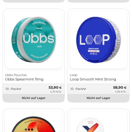
Ubbs Pouches
Loop
Übbs Spearmint 11mg
Loop Smooth Mint Strong
53,90
58,90
€
€
10 -Pack
10 -Pack
5,39 €/St.
5,89 €/St.
Nicht auf Lager
Nicht auf Lager