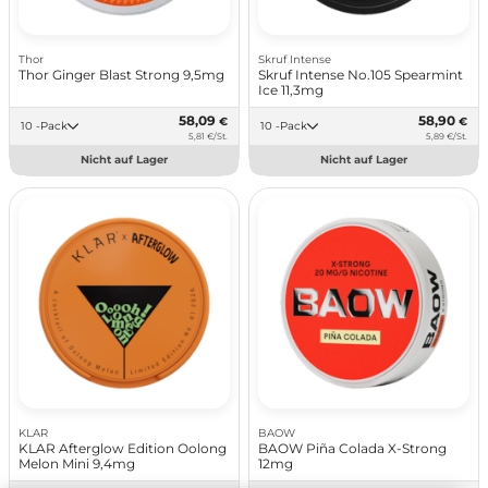
Thor
Skruf Intense
Thor Ginger Blast Strong 9,5mg
Skruf Intense No.105 Spearmint
Ice 11,3mg
58,09
58,90
€
€
10 -Pack
10 -Pack
5,81 €/St.
5,89 €/St.
Nicht auf Lager
Nicht auf Lager
KLAR
BAOW
KLAR Afterglow Edition Oolong
BAOW Piña Colada X-Strong
Melon Mini 9,4mg
12mg