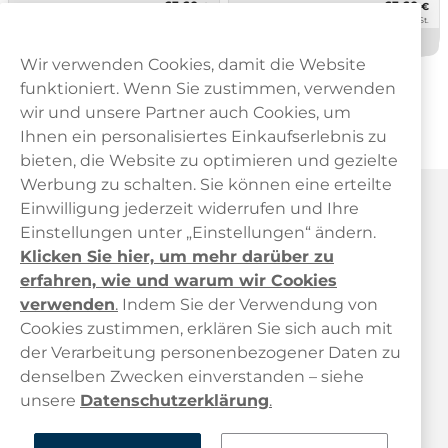
63,60
63,60
€
€
10 -Pack
10 -Pack
6,36 €/St.
6,36 €/St.
Nicht auf Lager
Nicht auf Lager
Wir verwenden Cookies, damit die Website
funktioniert. Wenn Sie zustimmen, verwenden
Zeigt
144
von
180
Produkten
wir und unsere Partner auch Cookies, um
1
2
3
Ihnen ein personalisiertes Einkaufserlebnis zu
bieten, die Website zu optimieren und gezielte
Werbung zu schalten. Sie können eine erteilte
Haypp Österreich
Einwilligung jederzeit widerrufen und Ihre
Einstellungen unter „Einstellungen“ ändern.
Klicken Sie hier, um mehr darüber zu
erfahren, wie und warum wir Cookies
verwenden
.
Indem Sie der Verwendung von
Cookies zustimmen, erklären Sie sich auch mit
der Verarbeitung personenbezogener Daten zu
Kundendienst
denselben Zwecken einverstanden – siehe
unsere
Datenschutzerklärung
.
Links