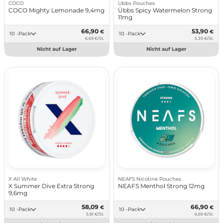
COCO
Ubbs Pouches
COCO Mighty Lemonade 9,4mg
Übbs Spicy Watermelon Strong
11mg
66,90
53,90
€
€
10 -Pack
10 -Pack
6,69 €/St.
5,39 €/St.
Nicht auf Lager
Nicht auf Lager
X All White
NEAFS Nicotine Pouches
X Summer Dive Extra Strong
NEAFS Menthol Strong 12mg
9,6mg
58,09
66,90
€
€
10 -Pack
10 -Pack
5,81 €/St.
6,69 €/St.