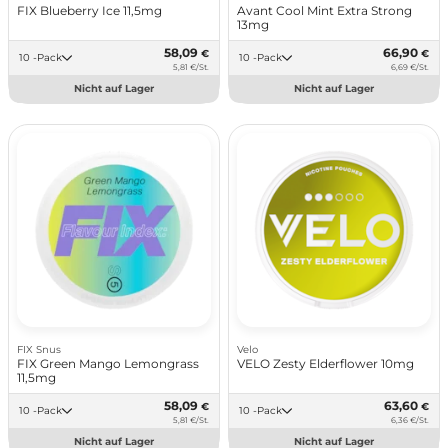
FIX Blueberry Ice 11,5mg
Avant Cool Mint Extra Strong
13mg
58,09
66,90
€
€
10 -Pack
10 -Pack
5,81 €/St.
6,69 €/St.
Nicht auf Lager
Nicht auf Lager
FIX Snus
Velo
FIX Green Mango Lemongrass
VELO Zesty Elderflower 10mg
11,5mg
58,09
63,60
€
€
10 -Pack
10 -Pack
5,81 €/St.
6,36 €/St.
Nicht auf Lager
Nicht auf Lager