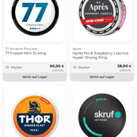
77 Nicotine Pouches
Apres
77 Freeze Mint 10,4mg
Après No.8 Raspberry Liqorice
Hypèr Strong 11mg
66,90
58,90
€
€
10 -Pack
10 -Pack
6,69 €/St.
5,89 €/St.
Nicht auf Lager
Nicht auf Lager