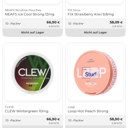
NEAFS Nicotine Pouches
FIX Snus
NEAFS Ice Cool Strong 12mg
FIX Strawberry Kiwi 9,8mg
66,90
58,09
€
€
10 -Pack
10 -Pack
6,69 €/St.
5,81 €/St.
Nicht auf Lager
Nicht auf Lager
CLEW
Loop
CLEW Wintergreen 10mg
Loop Hot Peach Strong
66,90
58,90
€
€
10 -Pack
10 -Pack
6,69 €/St.
5,89 €/St.