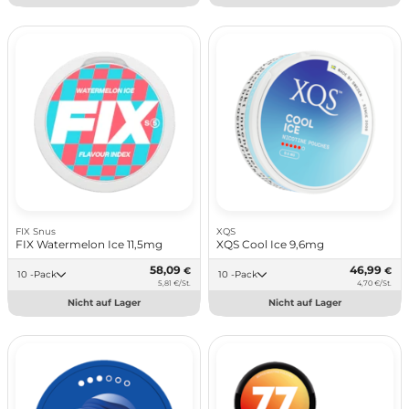
FIX Snus
XQS
FIX Watermelon Ice 11,5mg
XQS Cool Ice 9,6mg
58,09
46,99
€
€
10 -Pack
10 -Pack
5,81 €/St.
4,70 €/St.
Nicht auf Lager
Nicht auf Lager