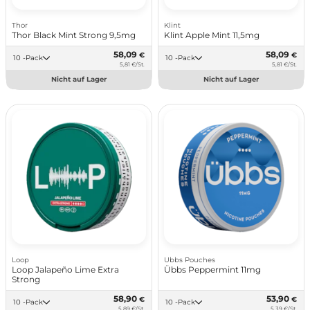
Thor
Klint
Thor Black Mint Strong 9,5mg
Klint Apple Mint 11,5mg
58,09
58,09
€
€
10 -Pack
10 -Pack
5,81 €/St.
5,81 €/St.
Nicht auf Lager
Nicht auf Lager
Loop
Ubbs Pouches
Loop Jalapeño Lime Extra
Übbs Peppermint 11mg
Strong
58,90
53,90
€
€
10 -Pack
10 -Pack
5,89 €/St.
5,39 €/St.