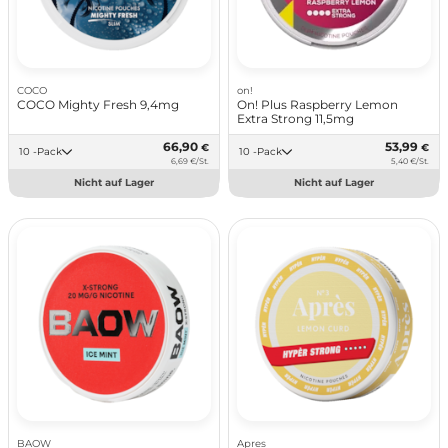
COCO
on!
COCO Mighty Fresh 9,4mg
On! Plus Raspberry Lemon
Extra Strong 11,5mg
66,90
53,99
€
€
10 -Pack
10 -Pack
6,69 €/St.
5,40 €/St.
Nicht auf Lager
Nicht auf Lager
BAOW
Apres