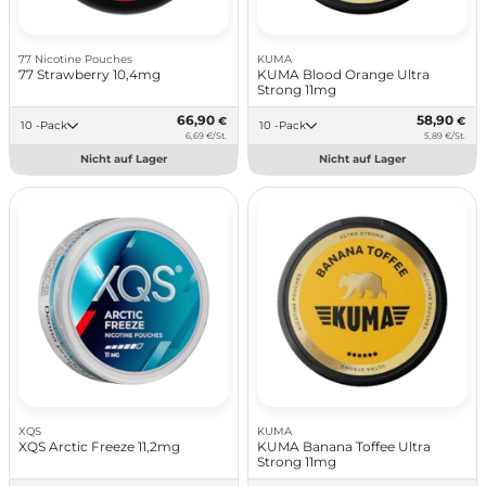
77 Nicotine Pouches
KUMA
77 Strawberry 10,4mg
KUMA Blood Orange Ultra
Strong 11mg
66,90
58,90
€
€
10 -Pack
10 -Pack
6,69 €/St.
5,89 €/St.
Nicht auf Lager
Nicht auf Lager
XQS
KUMA
XQS Arctic Freeze 11,2mg
KUMA Banana Toffee Ultra
Strong 11mg