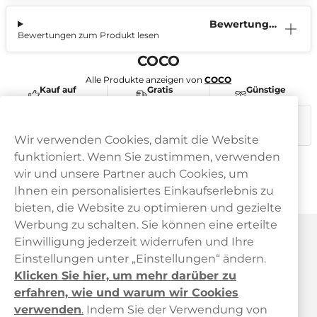
Bewertunge
Bewertungen zum Produkt lesen
n (0)
COCO
Alle Produkte anzeigen von
COCO
Kauf auf
Gratis
Günstige
Rechnung
Versand
Preise
Dieses Produkt ist nicht risikofrei und enthält Nikotin, eine
süchtig machende Substanz.
Wir verwenden Cookies, damit die Website
funktioniert. Wenn Sie zustimmen, verwenden
wir und unsere Partner auch Cookies, um
Ihnen ein personalisiertes Einkaufserlebnis zu
bieten, die Website zu optimieren und gezielte
Werbung zu schalten. Sie können eine erteilte
Haypp Österreich
Einwilligung jederzeit widerrufen und Ihre
Einstellungen unter „Einstellungen“ ändern.
Klicken Sie hier, um mehr darüber zu
erfahren, wie und warum wir Cookies
verwenden
.
Indem Sie der Verwendung von