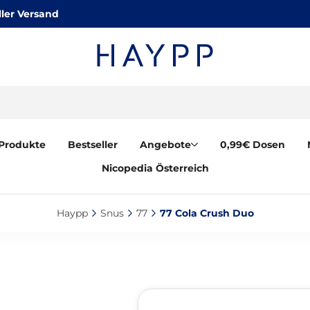
ler Versand
Produkte
Bestseller
Angebote
0,99€ Dosen
Nicopedia Österreich
Haypp‎
Snus‎
77‎
77 Cola Crush Duo‎