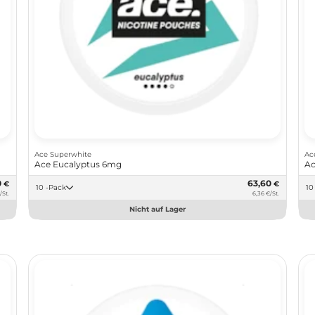
Ace Superwhite
Ac
Ace Eucalyptus 6mg
Ac
0
63,60
€
€
10 -Pack
/St.
6,36 €/St.
Nicht auf Lager