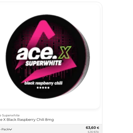
e Superwhite
e X Black Raspberry Chili 8mg
63,60
€
10 -Pack
6,36 €/St.