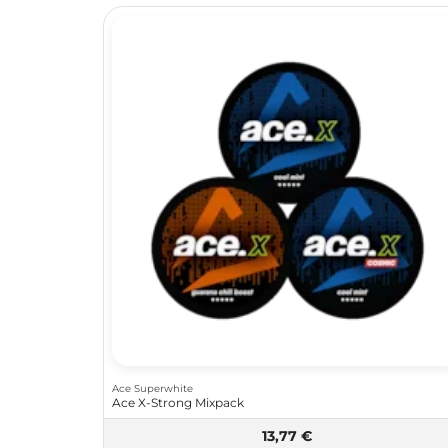
Ace Superwhite
Ace X-Strong Mixpack
13,77 €