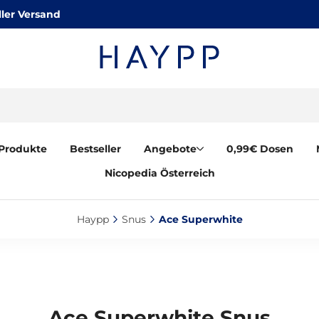
ler Versand
Produkte
Bestseller
Angebote
0,99€ Dosen
Nicopedia Österreich
Haypp‎
Snus‎
Ace Superwhite‎
Ace Superwhite Snus