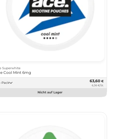
e Superwhite
e Cool Mint 6mg
63,60
€
10 -Pack
6,36 €/St.
Nicht auf Lager