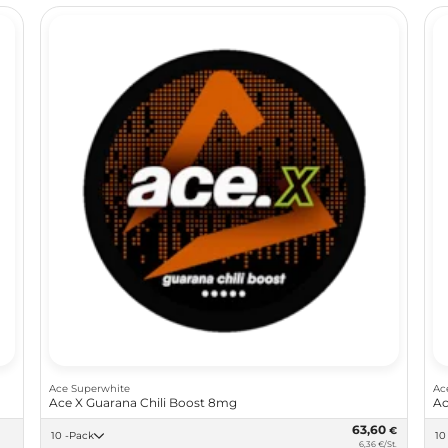
Ace Superwhite
Ac
Ace X Guarana Chili Boost 8mg
Ac
63,60
€
10 -Pack
6,36 €/St.