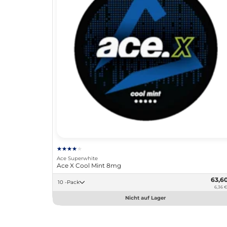
Ace Superwhite
Ace X Cool Mint 8mg
63,6
10 -Pack
6,36 €
Nicht auf Lager