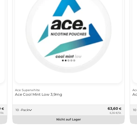
Ace Superwhite
Ac
Ace Cool Mint Low 3,9mg
Ac
0
63,60
€
€
10 -Pack
/St.
6,36 €/St.
Nicht auf Lager