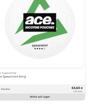
e Superwhite
e Spearmint 6mg
63,60
€
10 -Pack
6,36 €/St.
Nicht auf Lager