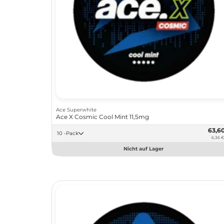
Ace Superwhite
Ace X Cosmic Cool Mint 11,5mg
63,6
10 -Pack
6,36 €
Nicht auf Lager