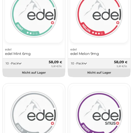
edel
edel
edel Mint 6mg
edel Melon 9mg
58,09
58,09
€
€
10 -Pack
10 -Pack
5,81 €/St.
5,81 €/St.
Nicht auf Lager
Nicht auf Lager