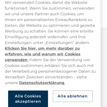
Wir verwenden Cookies, damit die Website
Bei Ihrer Bestellung auf
Haypp AT
stehen Ihnen mehrere
funktioniert. Wenn Sie zustimmen, verwenden
sichere Zahlungsmethoden
zur Verfügung – darunter
wir und unsere Partner auch Cookies, um
Mastercard
,
Visa
und
Klarna
.
Ihnen ein personalisiertes Einkaufserlebnis zu
bieten, die Website zu optimieren und gezielte
Werbung zu schalten. Sie können eine erteilte
Haypp Österreich
Einwilligung jederzeit widerrufen und Ihre
Einstellungen unter „Einstellungen“ ändern.
Klicken Sie hier, um mehr darüber zu
erfahren, wie und warum wir Cookies
verwenden
.
Indem Sie der Verwendung von
Cookies zustimmen, erklären Sie sich auch mit
der Verarbeitung personenbezogener Daten zu
Kundendienst
denselben Zwecken einverstanden – siehe
unsere
Datenschutzerklärung
.
Links
Alle Cookies
Alle ablehnen
Über uns
akzeptieren