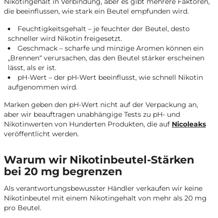
Nikotingehalt in Verbindung, aber es gibt mehrere Faktoren,
sehr hohen
Nikotinwerten
die beeinflussen, wie stark ein Beutel empfunden wird.
vertraut sind.
Feuchtigkeitsgehalt – je feuchter der Beutel, desto
schneller wird Nikotin freigesetzt.
Geschmack – scharfe und minzige Aromen können ein
„Brennen“ verursachen, das den Beutel stärker erscheinen
lässt, als er ist.
pH-Wert – der pH-Wert beeinflusst, wie schnell Nikotin
aufgenommen wird.
Marken geben den pH-Wert nicht auf der Verpackung an,
aber wir beauftragen unabhängige Tests zu pH- und
Nikotinwerten von Hunderten Produkten, die auf
Nicoleaks
veröffentlicht werden.
Warum wir Nikotinbeutel-Stärken
bei 20 mg begrenzen
Als verantwortungsbewusster Händler verkaufen wir keine
Nikotinbeutel mit einem Nikotingehalt von mehr als 20 mg
pro Beutel.