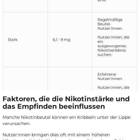
Regelmäßige
Beutel-
Nutzer:innen.
Nutzer:innen, die
Stark
6,1 - 9 mg
ein
ausgewogenes
Nikotinerlebnis
suchen.
Erfahrene
Nutzer:innen.
Nutzer:innen, die
höhere
Extra Stark
9,1 - 13 mg
Nikotinstärken
Faktoren, die die Nikotinstärke und
bevorzugen und
das Empfinden beeinflussen
damit vertraut
sind.
Manche Nikotinbeutel können ein Kribbeln unter der Lippe
verursachen.
Erfahrene
Nutzer:innen, die
Nutzer:innen bringen dies oft mit einem höheren
mit hohen bis
Ultra Stark
13,1- 20 mg