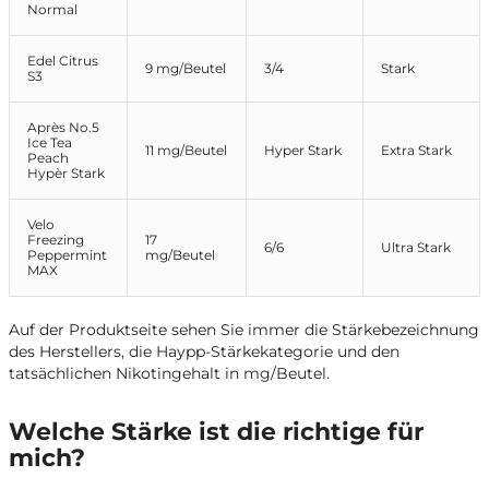
Normal
Edel Citrus
9 mg/Beutel
3/4
Stark
S3
Après No.5
Ice Tea
11 mg/Beutel
Hyper Stark
Extra Stark
Peach
Hypèr Stark
Velo
Freezing
17
6/6
Ultra Stark
Peppermint
mg/Beutel
MAX
Auf der Produktseite sehen Sie immer die Stärkebezeichnung
des Herstellers, die Haypp-Stärkekategorie und den
tatsächlichen Nikotingehalt in mg/Beutel.
Welche Stärke ist die richtige für
mich?