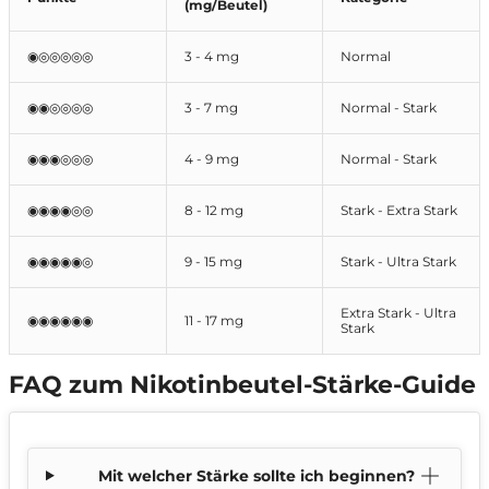
(mg/Beutel)
◉◎◎◎◎◎
3 - 4 mg
Normal
◉◉◎◎◎◎
3 - 7 mg
Normal - Stark
◉◉◉◎◎◎
4 - 9 mg
Normal - Stark
◉◉◉◉◎◎
8 - 12 mg
Stark - Extra Stark
◉◉◉◉◉◎
9 - 15 mg
Stark - Ultra Stark
Extra Stark - Ultra
◉◉◉◉◉◉
11 - 17 mg
Stark
FAQ zum Nikotinbeutel-Stärke-Guide
Mit welcher Stärke sollte ich beginnen?