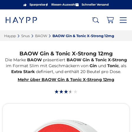
Sparpreise
Riesen-Auswahl
Schneller Versand
Haypp‎
Snus‎
BAOW‎
BAOW Gin & Tonic X-Strong 12mg‎
BAOW Gin & Tonic X-Strong 12mg
Die Marke
BAOW
präsentiert
BAOW Gin & Tonic X-Strong
im Format
Slim
mit Geschmäckern von
Gin
und
Tonic
, als
Extra Stark
definiert, und enthält 20 Beutel pro Dose.
Mehr über BAOW Gin & Tonic X-Strong 12mg