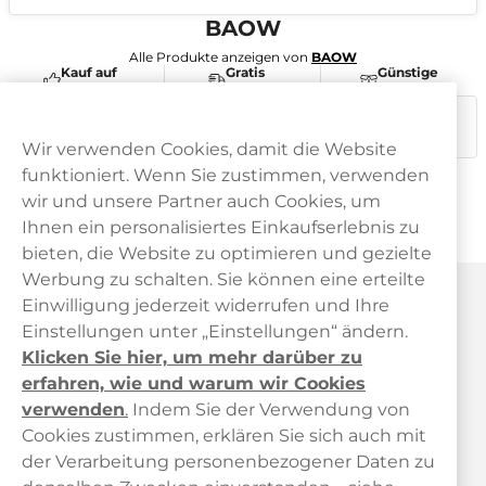
BAOW
Alle Produkte anzeigen von
BAOW
Kauf auf
Gratis
Günstige
Rechnung
Versand
Preise
Dieses Produkt ist nicht risikofrei und enthält Nikotin, eine
süchtig machende Substanz.
Wir verwenden Cookies, damit die Website
funktioniert. Wenn Sie zustimmen, verwenden
wir und unsere Partner auch Cookies, um
Ihnen ein personalisiertes Einkaufserlebnis zu
bieten, die Website zu optimieren und gezielte
Werbung zu schalten. Sie können eine erteilte
Haypp Österreich
Einwilligung jederzeit widerrufen und Ihre
Einstellungen unter „Einstellungen“ ändern.
Klicken Sie hier, um mehr darüber zu
erfahren, wie und warum wir Cookies
verwenden
.
Indem Sie der Verwendung von
Cookies zustimmen, erklären Sie sich auch mit
der Verarbeitung personenbezogener Daten zu
Kundendienst