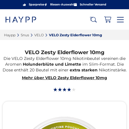
Sparpreise
Riesen-Auswahl
Schneller Versand
Haypp‎
Snus‎
VELO‎
VELO Zesty Elderflower 10mg‎
VELO Zesty Elderflower 10mg
Die VELO Zesty Elderflower 10mg Nikotinbeutel vereinen die
Aromen
Holunderblüte und
Limette
im Slim-Format. Die
Dose enthält 20 Beutel mit einer
extra starken
Nikotinstärke.
Mehr über VELO Zesty Elderflower 10mg