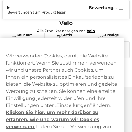
Bewertunge
Bewertungen zum Produkt lesen
n (1)
Velo
Alle Produkte anzeigen von
Velo
Kauf auf
Gratis
Günstige
Rechnung
Versand
Preise
Dieses Produkt ist nicht risikofrei und enthält Nikotin, eine
süchtig machende Substanz.
Wir verwenden Cookies, damit die Website
funktioniert. Wenn Sie zustimmen, verwenden
wir und unsere Partner auch Cookies, um
Ihnen ein personalisiertes Einkaufserlebnis zu
bieten, die Website zu optimieren und gezielte
Werbung zu schalten. Sie können eine erteilte
Haypp Österreich
Einwilligung jederzeit widerrufen und Ihre
Einstellungen unter „Einstellungen“ ändern.
Klicken Sie hier, um mehr darüber zu
erfahren, wie und warum wir Cookies
verwenden
.
Indem Sie der Verwendung von