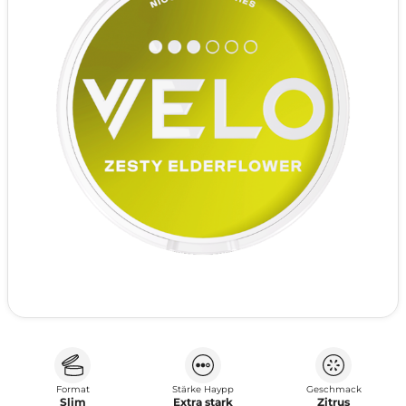
Format
Stärke Haypp
Geschmack
Slim
Extra stark
Zitrus