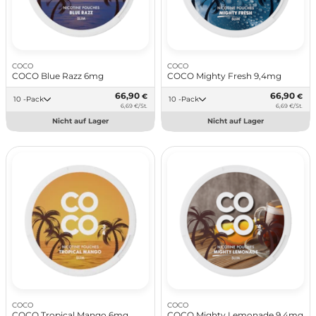
COCO
COCO
COCO Blue Razz 6mg
COCO Mighty Fresh 9,4mg
66,90
66,90
€
€
10 -Pack
10 -Pack
6,69 €/St.
6,69 €/St.
Nicht auf Lager
Nicht auf Lager
COCO
COCO
COCO Tropical Mango 6mg
COCO Mighty Lemonade 9,4mg