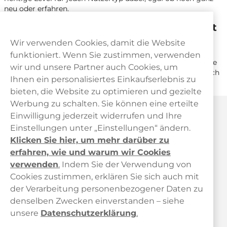
neu oder erfahren.
Wie man die COCO Pouches verwendet
Wir verwenden Cookies, damit die Website
Durch das elegante Slim Format lassen sich die COCO
funktioniert. Wenn Sie zustimmen, verwenden
Pouches auch unterwegs diskret genießen. Man platziert sie
wir und unsere Partner auch Cookies, um
dazu einfach im Mundwinkel, vor den Zähnen oder aber auch
Ihnen ein personalisiertes Einkaufserlebnis zu
unter der Zunge.
bieten, die Website zu optimieren und gezielte
Werbung zu schalten. Sie können eine erteilte
Haypp Österreich
Einwilligung jederzeit widerrufen und Ihre
Einstellungen unter „Einstellungen“ ändern.
Klicken Sie hier, um mehr darüber zu
erfahren, wie und warum wir Cookies
verwenden
.
Indem Sie der Verwendung von
Cookies zustimmen, erklären Sie sich auch mit
der Verarbeitung personenbezogener Daten zu
Kundendienst
denselben Zwecken einverstanden – siehe
unsere
Datenschutzerklärung
.
Links