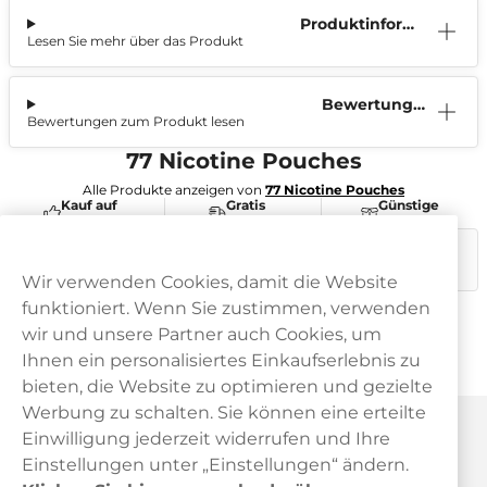
Produktinform
Lesen Sie mehr über das Produkt
ation
Bewertunge
Bewertungen zum Produkt lesen
n (0)
77 Nicotine Pouches
Alle Produkte anzeigen von
77 Nicotine Pouches
Kauf auf
Gratis
Günstige
Rechnung
Versand
Preise
Dieses Produkt ist nicht risikofrei und enthält Nikotin, eine
süchtig machende Substanz.
Wir verwenden Cookies, damit die Website
funktioniert. Wenn Sie zustimmen, verwenden
wir und unsere Partner auch Cookies, um
Ihnen ein personalisiertes Einkaufserlebnis zu
bieten, die Website zu optimieren und gezielte
Werbung zu schalten. Sie können eine erteilte
Haypp Österreich
Einwilligung jederzeit widerrufen und Ihre
Einstellungen unter „Einstellungen“ ändern.