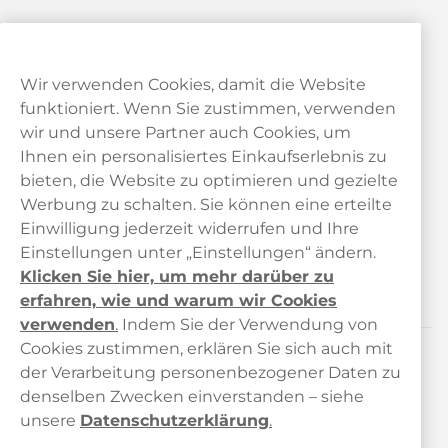
Wir verwenden Cookies, damit die Website
funktioniert. Wenn Sie zustimmen, verwenden
wir und unsere Partner auch Cookies, um
Ihnen ein personalisiertes Einkaufserlebnis zu
bieten, die Website zu optimieren und gezielte
Kundendienst
Werbung zu schalten. Sie können eine erteilte
Einwilligung jederzeit widerrufen und Ihre
Links
Einstellungen unter „Einstellungen“ ändern.
Klicken Sie hier, um mehr darüber zu
Über uns
erfahren, wie und warum wir Cookies
verwenden
.
Indem Sie der Verwendung von
Cookies zustimmen, erklären Sie sich auch mit
der Verarbeitung personenbezogener Daten zu
Kontaktiere uns!
denselben Zwecken einverstanden – siehe
hallo@haypp.com
unsere
Datenschutzerklärung
.
+498001800722