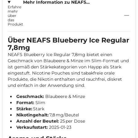
Mehr Information zu NEAFS
Erfahre
Blueberry Ice Regular 7,8mg
mehr
über
das
Produkt
Über NEAFS Blueberry Ice Regular
7,8mg
NEAFS Blueberry Ice Regular 7,8mg bietet einen
Geschmack von Blaubeere & Minze im Slim-Format und
ist gemäß den Stärkekategorien von Haypp als Stark
eingestuft. Nicotine Pouches sind tabakfreie orale
Produkte, die Nikotin enthalten und rauchfrei, diskret
und einfach in der Anwendung sind.
Geschmack:
Blaubeere & Minze
Format:
Slim
Stärke:
Stark
Nikotingehalt:
7,8 mg/Beutel
Anzahl der Beutel:
25 per Dose
Verkaufsstart:
2025-01-23