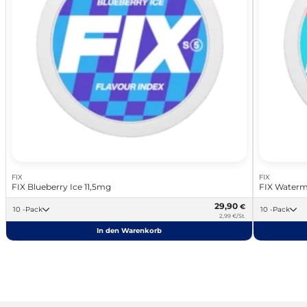
FIX
FIX
FIX Blueberry Ice 11,5mg
FIX Waterm
29,90
€
10 -Pack
10 -Pack
2,99 €/St.
In den Warenkorb