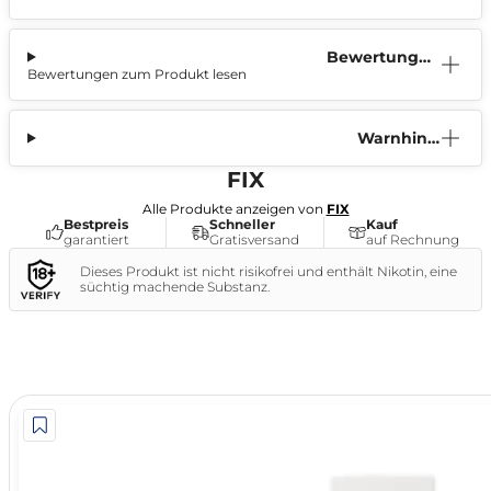
Bewertunge
Bewertungen zum Produkt lesen
n (3)
Warnhinw
eis
FIX
Alle Produkte anzeigen von
FIX
Bestpreis
Schneller
Kauf
garantiert
Gratisversand
auf Rechnung
Dieses Produkt ist nicht risikofrei und enthält Nikotin, eine
süchtig machende Substanz.