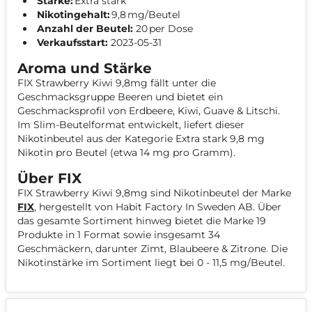
Stärke:
Extra stark
Nikotingehalt:
9,8 mg/Beutel
Anzahl der Beutel:
20 per Dose
Verkaufsstart:
2023-05-31
Aroma und Stärke
FIX Strawberry Kiwi 9,8mg fällt unter die
Geschmacksgruppe Beeren und bietet ein
Geschmacksprofil von Erdbeere, Kiwi, Guave & Litschi.
Im Slim-Beutelformat entwickelt, liefert dieser
Nikotinbeutel aus der Kategorie Extra stark 9,8 mg
Nikotin pro Beutel (etwa 14 mg pro Gramm).
Über FIX
FIX Strawberry Kiwi 9,8mg sind Nikotinbeutel der Marke
FIX
, hergestellt von Habit Factory In Sweden AB. Über
das gesamte Sortiment hinweg bietet die Marke 19
Produkte in 1 Format sowie insgesamt 34
Geschmäckern, darunter Zimt, Blaubeere & Zitrone. Die
Nikotinstärke im Sortiment liegt bei 0 - 11,5 mg/Beutel.