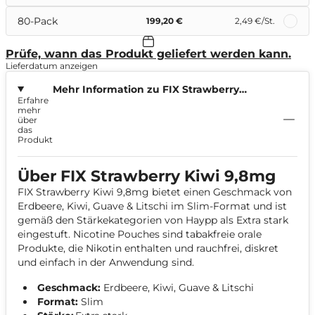
80-Pack
199,20 €
2,49 €
/St.
Prüfe, wann das Produkt geliefert werden kann.
Lieferdatum anzeigen
Mehr Information zu FIX Strawberry
Erfahre
Kiwi 9,8mg
mehr
über
das
Produkt
Über FIX Strawberry Kiwi 9,8mg
FIX Strawberry Kiwi 9,8mg bietet einen Geschmack von
Erdbeere, Kiwi, Guave & Litschi im Slim-Format und ist
gemäß den Stärkekategorien von Haypp als Extra stark
eingestuft. Nicotine Pouches sind tabakfreie orale
Produkte, die Nikotin enthalten und rauchfrei, diskret
und einfach in der Anwendung sind.
Geschmack:
Erdbeere, Kiwi, Guave & Litschi
Format:
Slim