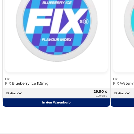
FIX
FIX
FIX Blueberry Ice 11,5mg
FIX Waterm
29,90
€
10 -Pack
10 -Pack
2,99 €/St.
In den Warenkorb