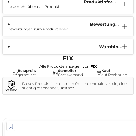
Produktinform
Lese mehr über das Produkt
ation
Bewertunge
Bewertungen zum Produkt lesen
n (4)
Warnhinw
eis
FIX
Alle Produkte anzeigen von
FIX
Bestpreis
Schneller
Kauf
garantiert
Gratisversand
auf Rechnung
Dieses Produkt ist nicht risikofrei und enthält Nikotin, eine
süchtig machende Substanz.