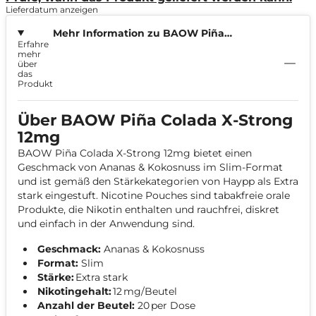
Lieferdatum anzeigen
Mehr Information zu BAOW Piña
Erfahre
Colada X-Strong 12mg
mehr
über
das
Produkt
Über BAOW Piña Colada X-Strong
12mg
BAOW Piña Colada X-Strong 12mg bietet einen
Geschmack von Ananas & Kokosnuss im Slim-Format
und ist gemäß den Stärkekategorien von Haypp als Extra
stark eingestuft. Nicotine Pouches sind tabakfreie orale
Produkte, die Nikotin enthalten und rauchfrei, diskret
und einfach in der Anwendung sind.
Geschmack:
Ananas & Kokosnuss
Format:
Slim
Stärke:
Extra stark
Nikotingehalt:
12 mg/Beutel
Anzahl der Beutel:
20 per Dose