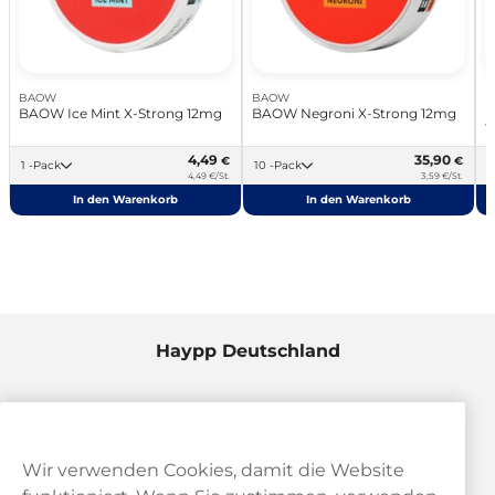
BAOW
BAOW
B
BAOW Ice Mint X-Strong 12mg
BAOW Negroni X-Strong 12mg
B
1
4,49
35,90
€
€
1 -Pack
10 -Pack
4,49 €/St.
3,59 €/St.
In den Warenkorb
In den Warenkorb
Haypp Deutschland
Wir verwenden Cookies, damit die Website