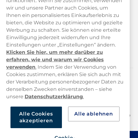
funktioniert. Wenn Sie zustimmen, verwenden
wir und unsere Partner auch Cookies, um
Ihnen ein personalisiertes Einkaufserlebnis zu
bieten, die Website zu optimieren und gezielte
Kundendienst
Werbung zu schalten. Sie können eine erteilte
Einwilligung jederzeit widerrufen und Ihre
Links
Einstellungen unter „Einstellungen“ ändern.
Klicken Sie hier, um mehr darüber zu
Über uns
erfahren, wie und warum wir Cookies
verwenden
.
Indem Sie der Verwendung von
Cookies zustimmen, erklären Sie sich auch mit
der Verarbeitung personenbezogener Daten zu
Kontaktiere uns!
denselben Zwecken einverstanden – siehe
hallo@haypp.com
unsere
Datenschutzerklärung
.
+498001800722
Alle Cookies
Alle ablehnen
Mo/Di/Fr: 09–17 Uhr (Pause 12–13) Mi/Do: 10–19 Uhr (Pause
akzeptieren
14–15)
Cookie-