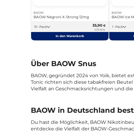
BAOW
BAOW
BAOW Negroni X-Strong 12mg
BAOW Ice Mi
35,90
€
10 -Pack
1 -Pack
3,59 €/St.
In den Warenkorb
Über BAOW Snus
BAOW, gegründet 2024 von Yoik, bietet ex
Tonic richten sich diese tabakfreien Beutel
Vielfalt an Geschmacksrichtungen und die
BAOW in Deutschland best
Du hast die Möglichkeit, BAOW Nikotinbeut
entdecke die Vielfalt der BAOW-Geschmacks