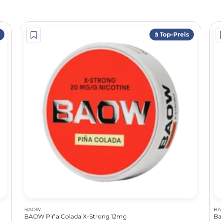
𖤘 Top-Preis
BAOW
B
BAOW Piña Colada X-Strong 12mg
Ba