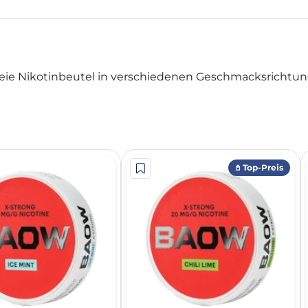
ie Nikotinbeutel in verschiedenen Geschmacksrichtung
𖤘 Top-Preis