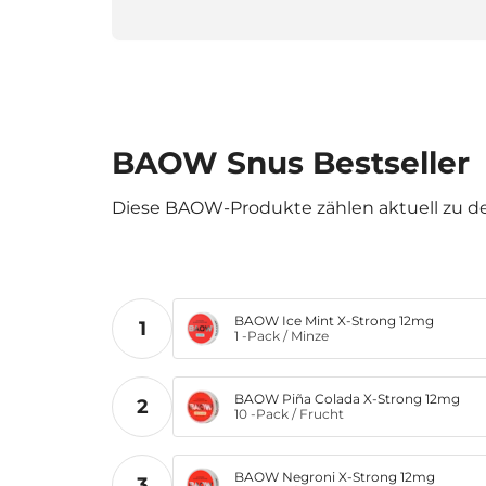
BAOW Snus Bestseller
Diese BAOW-Produkte zählen aktuell zu d
BAOW Ice Mint X-Strong 12mg
1
1 -Pack
/
Minze
BAOW Piña Colada X-Strong 12mg
2
10 -Pack
/
Frucht
BAOW Negroni X-Strong 12mg
3