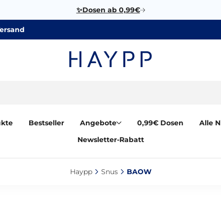
✨Dosen ab 0,99€
Versand
ukte
Bestseller
Angebote
0,99€ Dosen
Alle 
Newsletter-Rabatt
Haypp‎
Snus‎
BAOW‎