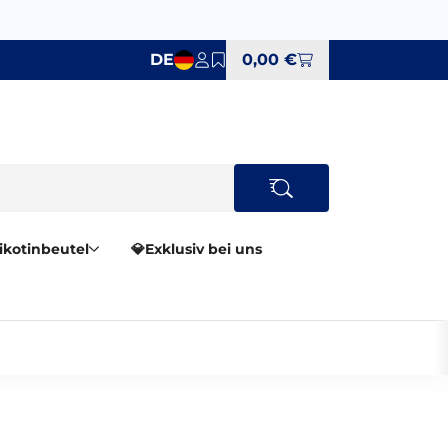
DE
0,00 €
Nikotinbeutel
💎Exklusiv bei uns