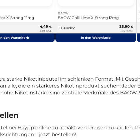
BAOW
nt X-Strong 12mg
BAOW Chili Lime X-Strong 12mg
4,49
35,90
€
€
10 -Pack
4,49 €/St.
3,59 €/St.
In den Warenkorb
In den Warenkorb
tra starke Nikotinbeutel im schlanken Format. Mit Gesc
 an alle, die ein stärkeres Nikotinprodukt suchen. Jede
 hohe Nikotinstärke sind zentrale Merkmale des BAOW-
ellen
el bei Haypp online zu attraktiven Preisen zu kaufen. P
richtungen – jetzt bestellen!