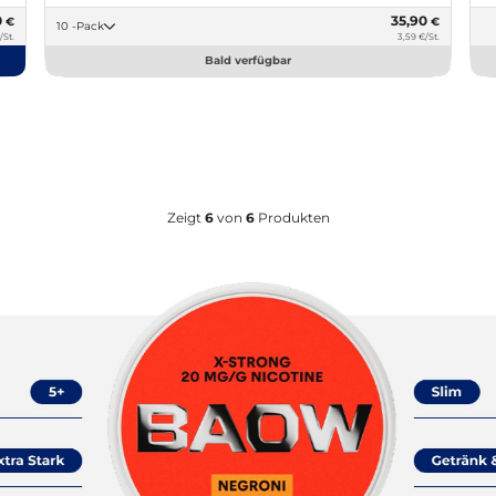
0
35,90
€
€
10 -Pack
/St.
3,59 €/St.
Bald verfügbar
Zeigt
6
von
6
Produkten