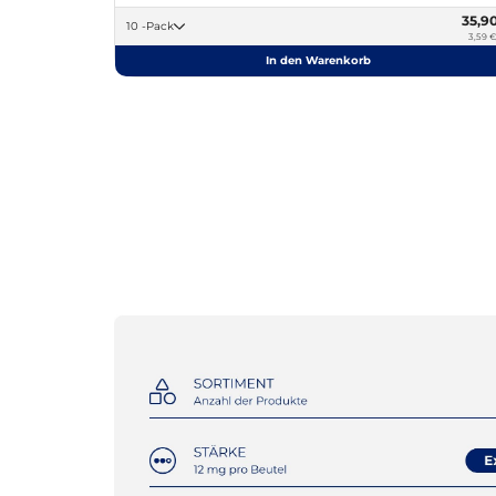
35,9
10 -Pack
3,59 €
In den Warenkorb