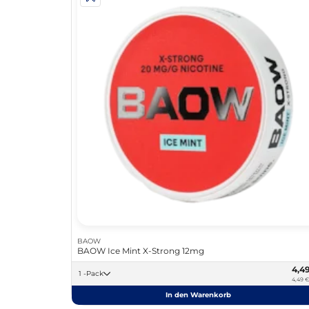
BAOW
BAOW Ice Mint X-Strong 12mg
4,4
1 -Pack
4,49 €
In den Warenkorb