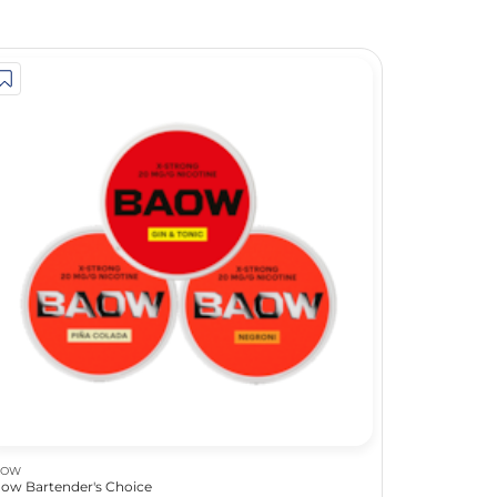
AOW
ow Bartender's Choice