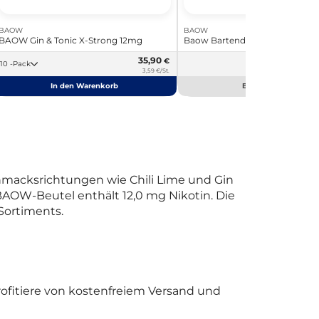
BAOW
BAOW
BAOW Gin & Tonic X-Strong 12mg
Baow Bartender's Choice
35,90
€
11,99 €
10 -Pack
3,59 €/St.
In den Warenkorb
Bald verfügbar
hmacksrichtungen wie Chili Lime und Gin
r BAOW-Beutel enthält 12,0 mg Nikotin. Die
Sortiments.
rofitiere von kostenfreiem Versand und