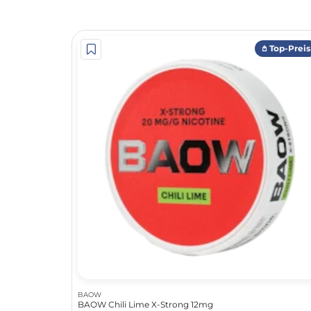
𖤘 Top-Preis
BAOW
BAOW Chili Lime X-Strong 12mg