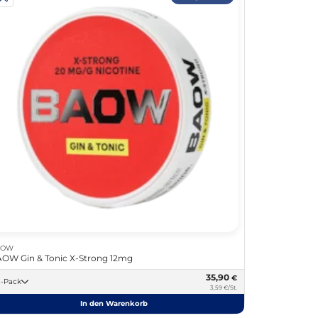
AOW
OW Gin & Tonic X-Strong 12mg
35,90
€
10 -Pack
3,59 €/St.
In den Warenkorb