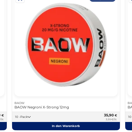
BAOW
B
BAOW Negroni X-Strong 12mg
BA
9
35,90
€
€
10 -Pack
/St.
3,59 €/St.
In den Warenkorb