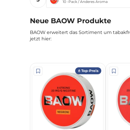
10 -Pack
/
Anderes Aroma
Neue BAOW Produkte
BAOW erweitert das Sortiment um tabakfre
jetzt hier:
𖤘 Top-Preis