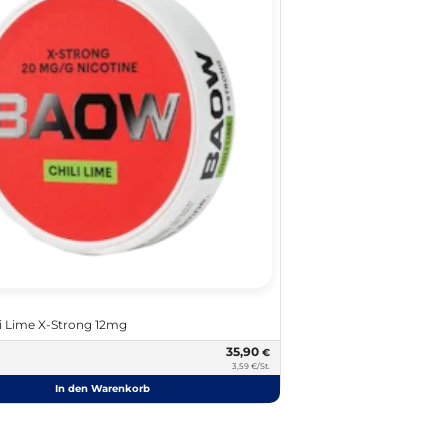
 Lime X-Strong 12mg
35,90
€
3,59 €/St.
In den Warenkorb