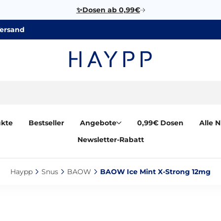
✨Dosen ab 0,99€
Versand
ukte
Bestseller
Angebote
0,99€ Dosen
Alle 
Newsletter-Rabatt
Haypp‎
Snus‎
BAOW‎
BAOW Ice Mint X-Strong 12mg‎