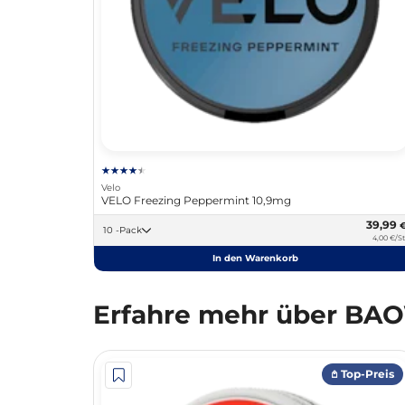
Velo
VELO Freezing Peppermint 10,9mg
39,99
10 -Pack
4,00 €/St
In den Warenkorb
Erfahre mehr über BA
𖤘 Top-Preis