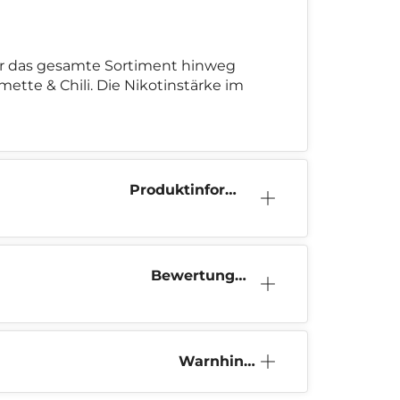
ber das gesamte Sortiment hinweg
ette & Chili. Die Nikotinstärke im
Produktinform
ation
Bewertunge
n (0)
Warnhinw
eis