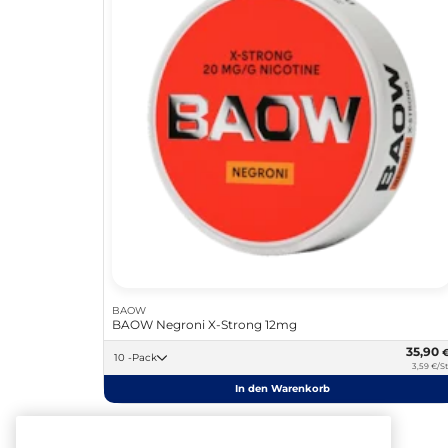
BAOW
BAOW Negroni X-Strong 12mg
35,90
10 -Pack
3,59 €/St
In den Warenkorb