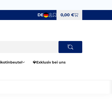
DE
0,00 €
Nikotinbeutel
💎Exklusiv bei uns