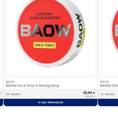
BAOW
BAOW
BAOW Gin & Tonic X-Strong 12mg
BAOW Chili
35,90
€
€
10 -Pack
10 -Pack
.
3,59 €/St.
In den Warenkorb