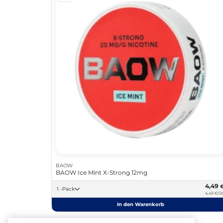
BAOW
BAOW Ice Mint X-Strong 12mg
4,49
1 -Pack
4,49 €/St
In den Warenkorb