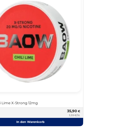
 Lime X-Strong 12mg
35,90
€
3,59 €/St.
In den Warenkorb