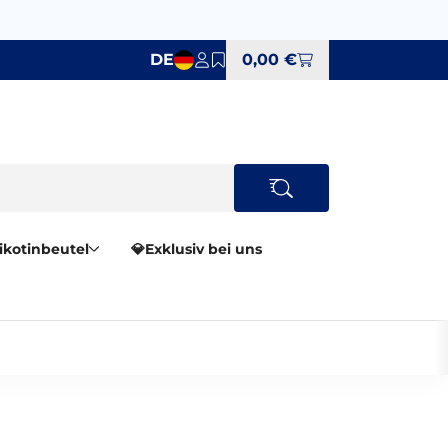
DE
0,00 €
Nikotinbeutel
💎Exklusiv bei uns