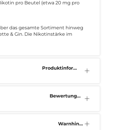
 Nikotin pro Beutel (etwa 20 mg pro
. Über das gesamte Sortiment hinweg
tte & Gin. Die Nikotinstärke im
Produktinform
ation
Bewertunge
n (2)
Warnhinw
eis