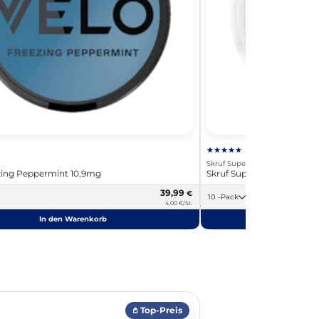
Skruf Super White
ing Peppermint 10,9mg
Skruf Superwhite Crystal 
39,99
€
10 -Pack
4,00 €/St.
In den Warenkorb
In de
𖤘 Top-Preis