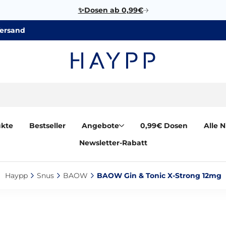
✨Dosen ab 0,99€
Versand
ukte
Bestseller
Angebote
0,99€ Dosen
Alle 
Newsletter-Rabatt
Haypp‎
Snus‎
BAOW‎
BAOW Gin & Tonic X-Strong 12mg‎