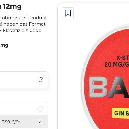
g 12mg
ikotinbeutel-Produkt
el haben das Format
 klassifiziert. Jede
12mg
3,59 €
/St.