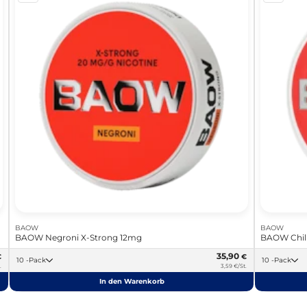
BAOW
BAOW
BAOW Negroni X-Strong 12mg
BAOW Chili
35,90
€
€
10 -Pack
10 -Pack
.
3,59 €/St.
In den Warenkorb