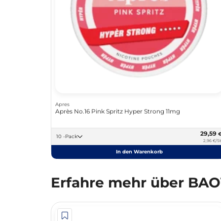
Apres
Après No.16 Pink Spritz Hyper Strong 11mg
29,59
10 -Pack
2,96 €/St
In den Warenkorb
Erfahre mehr über BA