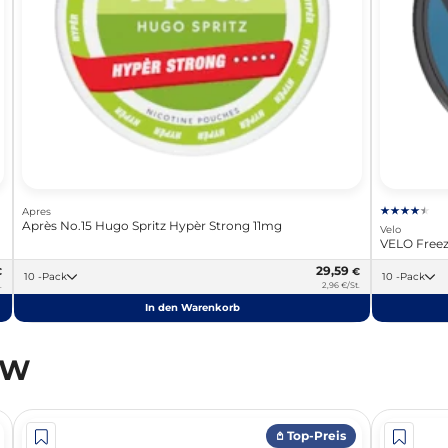
Apres
Après No.15 Hugo Spritz Hypèr Strong 11mg
Velo
VELO Freez
29,59
€
€
10 -Pack
10 -Pack
.
2,96 €/St.
In den Warenkorb
OW
𖤘 Top-Preis