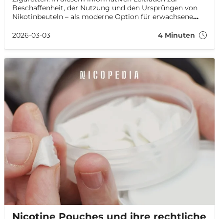
Beschaffenheit, der Nutzung und den Ursprüngen von
Nikotinbeuteln – als moderne Option für erwachsene
Konsument:innen auf der Suche nach rauchfreien
Alternativen – beantworten wir die Frage, “Was sind
2026-03-03
4 Minuten
tabakfreie Nikotinbeutel?”.
Nicotine Pouches und ihre rechtliche