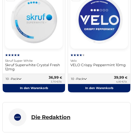
Skruf Super White
Velo
Skruf Superwhite Crystal Fresh
VELO Crispy Peppermint 10mg
12mg
36,99
39,99
€
€
10 -Pack
10 -Pack
3,70 €/St.
4,00 €/St.
In den Warenkorb
In den Warenkorb
Die Redaktion