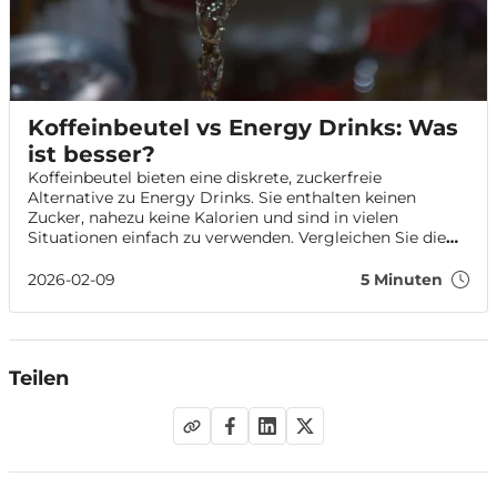
Koffeinbeutel vs Energy Drinks: Was
ist besser?
Koffeinbeutel bieten eine diskrete, zuckerfreie
Alternative zu Energy Drinks. Sie enthalten keinen
Zucker, nahezu keine Kalorien und sind in vielen
Situationen einfach zu verwenden. Vergleichen Sie die
Optionen und erfahren Sie, wie sich Koffeinbeutel von
herkömmlichen Energy Drinks unterscheiden.
2026-02-09
5 Minuten
Teilen